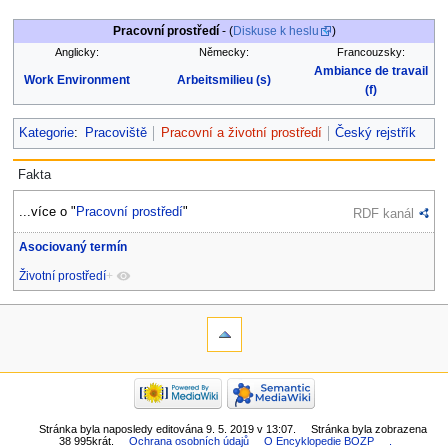
Pracovní prostředí
- (
Diskuse k heslu
)
Anglicky:
Německy:
Francouzsky:
Ambiance de travail
Work Environment
Arbeitsmilieu (s)
(f)
Kategorie
:
Pracoviště
Pracovní a životní prostředí
Český rejstřík
Fakta
...více o "
Pracovní prostředí
"
RDF kanál
Asociovaný termín
Životní prostředí
+
Stránka byla naposledy editována 9. 5. 2019 v 13:07.
Stránka byla zobrazena
38 995krát.
Ochrana osobních údajů
O Encyklopedie BOZP
.