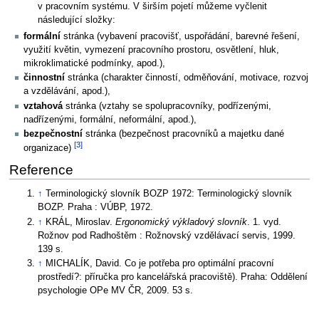
v pracovním systému. V širším pojetí můžeme vyčlenit
následující složky:
formální
stránka (vybavení pracovišť, uspořádání, barevné řešení,
využití květin, vymezení pracovního prostoru, osvětlení, hluk,
mikroklimatické podmínky, apod.),
činnostní
stránka (charakter činností, odměňování, motivace, rozvoj
a vzdělávání, apod.),
vztahová
stránka (vztahy se spolupracovníky, podřízenými,
nadřízenými, formální, neformální, apod.),
bezpečnostní
stránka (bezpečnost pracovníků a majetku dané
[3]
organizace)
Reference
↑
Terminologický slovník BOZP 1972: Terminologický slovník
BOZP. Praha : VÚBP, 1972.
↑
KRÁL, Miroslav.
Ergonomický výkladový slovník
. 1. vyd.
Rožnov pod Radhoštěm : Rožnovský vzdělávací servis, 1999.
139 s.
↑
MICHALÍK, David. Co je potřeba pro optimální pracovní
prostředí?: příručka pro kancelářská pracoviště). Praha: Oddělení
psychologie OPe MV ČR, 2009. 53 s.