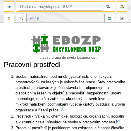
více
...vaše brána do světa bezpečnosti
Pracovní prostředí
Skočit
Skočit
Soubor materiálních podmínek (fyzikálních, chemických,
na
na
prostorových), za kterých je vykonávána práce. Stav pracovního
navigaci
vyhledávání
prostředí je určován zejména stavebním, objemovým a
dispozičním řešením objektů a pracovišť, bezpečnostní úrovní
technologií, strojů a zařízení, akustickými, světelnými a
mikroklimatickými podmínkami (včetně čistoty ovzduší) a úrovní
[1]
organizace a řízení práce.
Prostředí - fyzikální, chemické, biologické, organizační, sociální
[2]
a kulturní činitele, působící na osoby v pracovním procesu.
Pracovní prostředí je podkladem pro existenci a činnost člověka