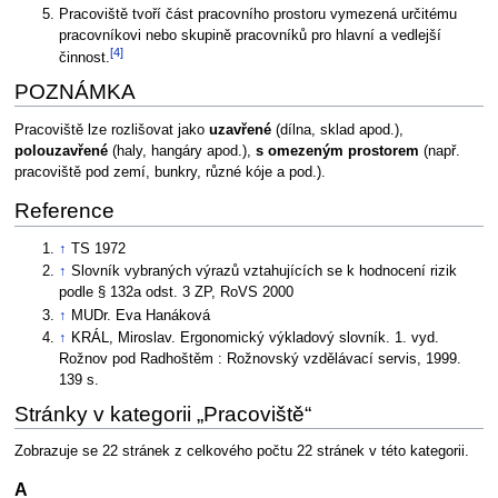
Pracoviště tvoří část pracovního prostoru vymezená určitému
pracovníkovi nebo skupině pracovníků pro hlavní a vedlejší
[4]
činnost.
POZNÁMKA
Pracoviště lze rozlišovat jako
uzavřené
(dílna, sklad apod.),
polouzavřené
(haly, hangáry apod.),
s omezeným prostorem
(např.
pracoviště pod zemí, bunkry, různé kóje a pod.).
Reference
↑
TS 1972
↑
Slovník vybraných výrazů vztahujících se k hodnocení rizik
podle § 132a odst. 3 ZP, RoVS 2000
↑
MUDr. Eva Hanáková
↑
KRÁL, Miroslav. Ergonomický výkladový slovník. 1. vyd.
Rožnov pod Radhoštěm : Rožnovský vzdělávací servis, 1999.
139 s.
Stránky v kategorii „Pracoviště“
Zobrazuje se 22 stránek z celkového počtu 22 stránek v této kategorii.
A