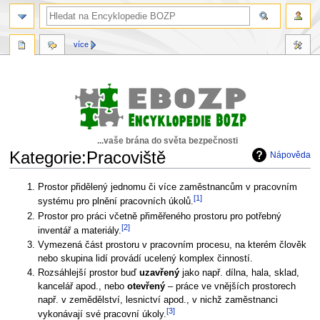
více
...vaše brána do světa bezpečnosti
Kategorie:Pracoviště
Nápověda
Skočit
Skočit
Prostor přidělený jednomu či více zaměstnancům v pracovním
[1]
na
na
systému pro plnění pracovních úkolů.
navigaci
vyhledávání
Prostor pro práci včetně přiměřeného prostoru pro potřebný
[2]
inventář a materiály.
Vymezená část prostoru v pracovním procesu, na kterém člověk
nebo skupina lidí provádí ucelený komplex činností.
Rozsáhlejší prostor buď
uzavřený
jako např. dílna, hala, sklad,
kancelář apod., nebo
otevřený
– práce ve vnějších prostorech
např. v zemědělství, lesnictví apod., v nichž zaměstnanci
[3]
vykonávají své pracovní úkoly.