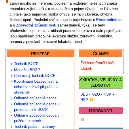
zabývajícího se měřením, popisem a rozborem tělesných znaků
charakterizujících růst a stavbu těla a pojmy týkající se lidského
činitele, jako například lidská chyba, selhání člověka, chybná
činnost apod. Poslední dvě kategorie pojednávají o
Personalistice
a o
Zdravotní způsobilosti
zaměstnanců, týkají se tedy
především pojmosloví z oblasti pracovního práva a dále pojmů jako
jsou například: pracovně lékařské služby, zdravotní prohlídky,
nemoci z povolání, pracovní lékařství apod.
Profese
Článek
Šablona:Portál:Lidé/
Technik BOZP
Článek
Manažer BOZP
Chemický technik BOZP
Zkratky, veličiny a
Koordinátor bezpečnosti a
jednotky
ochrany zdraví při práci na
staveništi
BBS
•
OZO
•
NSK
•
Odborně způsobilá osoba
NSP
Odborně způsobilá osoba v
prevenci rizik BOZP
Osobnosti
Odborně způsobilá osoba v
požární ochraně
Technik požární ochrany