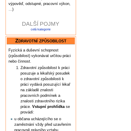
výpověď, odstupné, pracovní výkon,
…)
DALŠÍ POJMY
celá kategorie
Zdravotní způsobilost
Fyzická a duševní schopnost
(způsobilost) vykonávat určitou práci
nebo činnost.
Zdravotní způsobilost k práci
posuzuje a lékařský posudek
o zdravotní způsobilosti k
práci vydává posuzující lékař
na základě znalosti
pracovních podmínek a
znalosti zdravotního rizika
práce.
Vstupní prohlídka
se
provádí:
u občana ucházejícího se o
zaměstnání vždy před uzavřením
pracovně právního vztahu