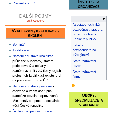
Instituce a
Preventista PO
organizace
DALŠÍ POJMY
celá kategorie
Asociace techniků
bezpečnosti práce a
Vzdělávání, kvalifikace,
požární ochrany
školení
České republiky
Seminář
Fakulta
bezpečnostního
Kvalifikace
inženýrství
Národní soustava kvalifikací
-
průběžně budovaný, státem
Státní zdravotní
podporovaný a občany i
dozor
zaměstnavateli využitelný registr
Státní zdravotní
profesních kvalifikací existujících
ústav
na pracovním trhu v ČR
Národní soustava povolání
-
otevřená a všem dostupná
Obory,
databáze povolání spravovaná
specializace a
Ministerstvem práce a sociálních
standardy
věcí České republiky
Školení bezpečnosti práce