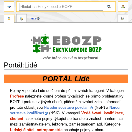
více
...vaše brána do světa bezpečnosti
Portál:Lidé
PORTÁL Lidé
Skočit
Skočit
na
na
navigaci
vyhledávání
Pojmy v portálu Lidé se člení do pěti hlavních kategorií. V kategorii
Profese
naleznete kromě profesí týkajících se přímo problematiky
BOZP i profese z jiných oborů, přičemž hlavními zdroji informací
pro tuto oblast jsou
Národní soustava povolání
(NSP) a
Národní
soustava kvalifikací
(NSK). V kategorii
Vzdělávání, kvalifikace,
školení
naleznete pojmy týkající se transferu znalostí a informací
mezi zaměstnavatelem, lektorem, zaměstnancem atd. Kategorie
Lidský činitel, antropometrie
obsahuje pojmy z oboru