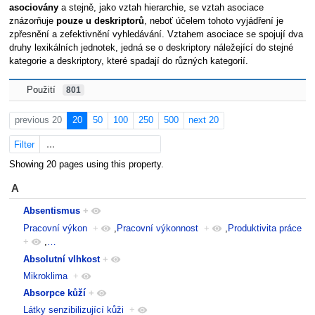
asociovány
a stejně, jako vztah hierarchie, se vztah asociace
znázorňuje
pouze u deskriptorů
, neboť účelem tohoto vyjádření je
zpřesnění a zefektivnění vyhledávání. Vztahem asociace se spojují dva
druhy lexikálních jednotek, jedná se o deskriptory náležející do stejné
kategorie a deskriptory, které spadají do různých kategorií.
Použití
801
previous 20
20
50
100
250
500
next 20
Filter
Showing 20 pages using this property.
A
Absentismus
+
Pracovní výkon
+
,
Pracovní výkonnost
+
,
Produktivita práce
+
,
…
Absolutní vlhkost
+
Mikroklima
+
Absorpce kůží
+
Látky senzibilizující kůži
+