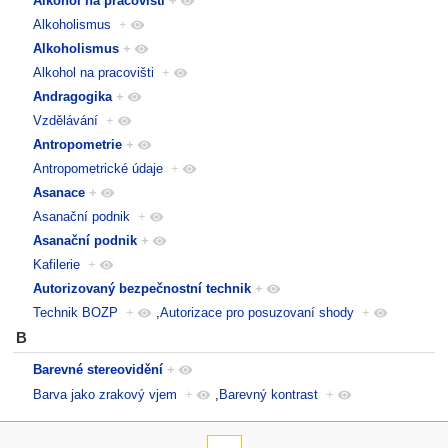
Alkohol na pracovišti
+
Alkoholismus
+
Alkoholismus
+
Alkohol na pracovišti
+
Andragogika
+
Vzdělávání
+
Antropometrie
+
Antropometrické údaje
+
Asanace
+
Asanační podnik
+
Asanační podnik
+
Kafilerie
+
Autorizovaný bezpečnostní technik
+
Technik BOZP
+
,
Autorizace pro posuzovaní shody
+
B
Barevné stereovidění
+
Barva jako zrakový vjem
+
,
Barevný kontrast
+