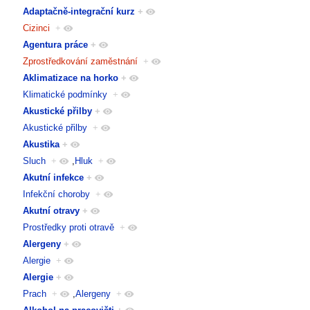
Adaptačně-integrační kurz
+
Cizinci
+
Agentura práce
+
Zprostředkování zaměstnání
+
Aklimatizace na horko
+
Klimatické podmínky
+
Akustické přilby
+
Akustické přilby
+
Akustika
+
Sluch
+
,
Hluk
+
Akutní infekce
+
Infekční choroby
+
Akutní otravy
+
Prostředky proti otravě
+
Alergeny
+
Alergie
+
Alergie
+
Prach
+
,
Alergeny
+