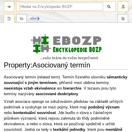
více
...vaše brána do světa bezpečnosti
Property:Asociovaný termín
Skočit
Skočit
Asociovaný termín (related term): Termín řízeného slovníku
sémanticky
na
na
související s jiným termínem
, přičemž mezi oběma termíny
navigaci
vyhledávání
neexistuje vztah ekvivalence
ani
hierarchie
. V tezauru jsou tyto
termíny nazývány
asociované deskriptory
.
Vztah asociace operuje se sdružováním představ na základě určitých
podmínek a vyskytuje se mezi pojmy, které mají
podobný význam
nebo
kontextuální souvislost
. Jde buďto o slova s částečným
průnikem významů, která nejsou zahrnuta do třídy podmíněné
ekvivalence, a nebo o slova, která se používají společně v určité
souvislosti. Jedná se tedy o
lexikální jednotky
, které jsou
mentálně