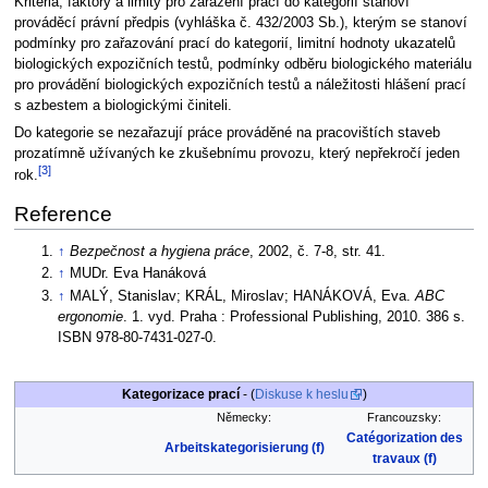
Kritéria, faktory a limity pro zařazení prací do kategorií stanoví
prováděcí právní předpis (vyhláška č. 432/2003 Sb.), kterým se stanoví
podmínky pro zařazování prací do kategorií, limitní hodnoty ukazatelů
biologických expozičních testů, podmínky odběru biologického materiálu
pro provádění biologických expozičních testů a náležitosti hlášení prací
s azbestem a biologickými činiteli.
Do kategorie se nezařazují práce prováděné na pracovištích staveb
prozatímně užívaných ke zkušebnímu provozu, který nepřekročí jeden
[3]
rok.
Reference
↑
Bezpečnost a hygiena práce
, 2002, č. 7-8, str. 41.
↑
MUDr. Eva Hanáková
↑
MALÝ, Stanislav; KRÁL, Miroslav; HANÁKOVÁ, Eva.
ABC
ergonomie
. 1. vyd. Praha : Professional Publishing, 2010. 386 s.
ISBN 978-80-7431-027-0.
Kategorizace prací
- (
Diskuse k heslu
)
Německy:
Francouzsky:
Catégorization des
Arbeitskategorisierung (f)
travaux (f)