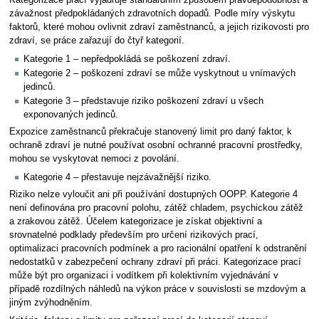
Kategorizace prací vyjadřuje standardním způsobem pravděpodobnost a
závažnost předpokládaných zdravotních dopadů. Podle míry výskytu
faktorů, které mohou ovlivnit zdraví zaměstnanců, a jejich rizikovosti pro
zdraví, se práce zařazují do čtyř kategorií.
Kategorie 1 – nepředpokládá se poškození zdraví.
Kategorie 2 – poškození zdraví se může vyskytnout u vnímavých
jedinců.
Kategorie 3 – představuje riziko poškození zdraví u všech
exponovaných jedinců.
Expozice zaměstnanců překračuje stanovený limit pro daný faktor, k
ochraně zdraví je nutné používat osobní ochranné pracovní prostředky,
mohou se vyskytovat nemoci z povolání.
Kategorie 4 – přestavuje nejzávažnější riziko.
Riziko nelze vyloučit ani při používání dostupných OOPP. Kategorie 4
není definována pro pracovní polohu, zátěž chladem, psychickou zátěž
a zrakovou zátěž. Účelem kategorizace je získat objektivní a
srovnatelné podklady především pro určení rizikových prací,
optimalizaci pracovních podmínek a pro racionální opatření k odstranění
nedostatků v zabezpečení ochrany zdraví při práci. Kategorizace prací
může být pro organizaci i vodítkem při kolektivním vyjednávání v
případě rozdílných náhledů na výkon práce v souvislosti se mzdovým a
jiným zvýhodněním.