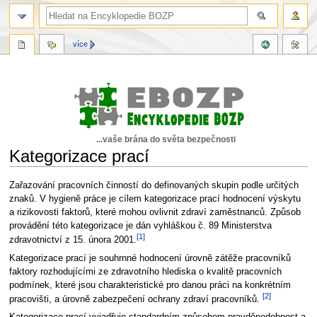
více
...vaše brána do světa bezpečnosti
Kategorizace prací
Skočit
Skočit
Zařazování pracovních činností do definovaných skupin podle určitých
na
na
znaků. V hygieně práce je cílem kategorizace prací hodnocení výskytu
navigaci
vyhledávání
a rizikovosti faktorů, které mohou ovlivnit zdraví zaměstnanců. Způsob
provádění této kategorizace je dán vyhláškou č. 89 Ministerstva
[1]
zdravotnictví z 15. února 2001.
Kategorizace prací je souhrnné hodnocení úrovně zátěže pracovníků
faktory rozhodujícími ze zdravotního hlediska o kvalitě pracovních
podmínek, které jsou charakteristické pro danou práci na konkrétním
[2]
pracovišti, a úrovně zabezpečení ochrany zdraví pracovníků.