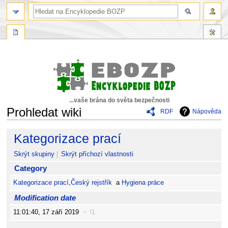
...vaše brána do světa bezpečnosti
Prohledat wiki
RDF
Nápověda
Skočit
Skočit
Kategorizace prací
na
na
navigaci
vyhledávání
Skrýt skupiny
Skrýt příchozí vlastnosti
Category
Kategorizace prací
,
Český rejstřík
a
Hygiena práce
Modification date
11:01:40, 17 září 2019
+