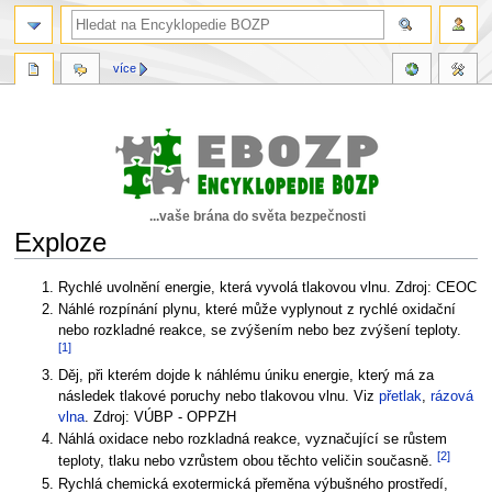
více
...vaše brána do světa bezpečnosti
Exploze
Skočit
Skočit
Rychlé uvolnění energie, která vyvolá tlakovou vlnu. Zdroj: CEOC
na
na
Náhlé rozpínání plynu, které může vyplynout z rychlé oxidační
navigaci
vyhledávání
nebo rozkladné reakce, se zvýšením nebo bez zvýšení teploty.
[1]
Děj, při kterém dojde k náhlému úniku energie, který má za
následek tlakové poruchy nebo tlakovou vlnu. Viz
přetlak
,
rázová
vlna
. Zdroj: VÚBP - OPPZH
Náhlá oxidace nebo rozkladná reakce, vyznačující se růstem
[2]
teploty, tlaku nebo vzrůstem obou těchto veličin současně.
Rychlá chemická exotermická přeměna výbušného prostředí,