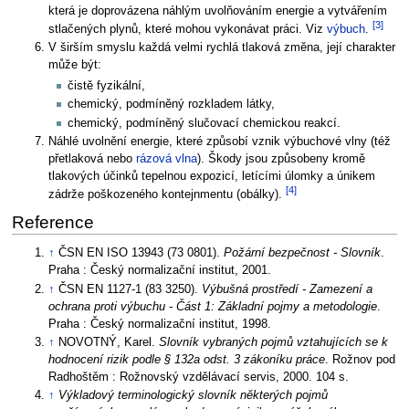
která je doprovázena náhlým uvolňováním energie a vytvářením
[3]
stlačených plynů, které mohou vykonávat práci. Viz
výbuch
.
V širším smyslu každá velmi rychlá tlaková změna, její charakter
může být:
čistě fyzikální,
chemický, podmíněný rozkladem látky,
chemický, podmíněný slučovací chemickou reakcí.
Náhlé uvolnění energie, které způsobí vznik výbuchové vlny (též
přetlaková nebo
rázová vlna
). Škody jsou způsobeny kromě
tlakových účinků tepelnou expozicí, letícími úlomky a únikem
[4]
zádrže poškozeného kontejnmentu (obálky).
Reference
↑
ČSN EN ISO 13943 (73 0801).
Požární bezpečnost - Slovník
.
Praha : Český normalizační institut, 2001.
↑
ČSN EN 1127-1 (83 3250).
Výbušná prostředí - Zamezení a
ochrana proti výbuchu - Část 1: Základní pojmy a metodologie
.
Praha : Český normalizační institut, 1998.
↑
NOVOTNÝ, Karel.
Slovník vybraných pojmů vztahujících se k
hodnocení rizik podle § 132a odst. 3 zákoníku práce
. Rožnov pod
Radhoštěm : Rožnovský vzdělávací servis, 2000. 104 s.
↑
Výkladový terminologický slovník některých pojmů