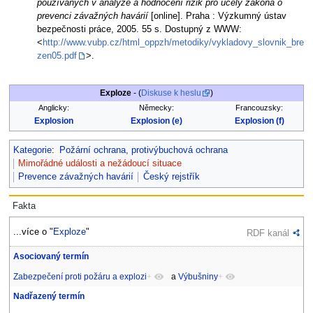
používaných v analýze a hodnocení rizik pro účely zákona o
prevenci závažných havárií
[online]. Praha : Výzkumný ústav
bezpečnosti práce, 2005. 55 s. Dostupný z WWW:
<
http://www.vubp.cz/html_oppzh/metodiky/vykladovy_slovnik_bre
zen05.pdf
>.
Exploze
- (
Diskuse k heslu
)
Anglicky:
Německy:
Francouzsky:
Explosion
Explosion (e)
Explosion (f)
Kategorie
:
Požární ochrana, protivýbuchová ochrana
Mimořádné události a nežádoucí situace
Prevence závažných havárií
Český rejstřík
Fakta
...více o "
Exploze
"
RDF kanál
Asociovaný termín
Zabezpečení proti požáru a explozi
+
a
Výbušniny
+
Nadřazený termín