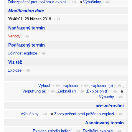
Zabezpečení proti požáru a explozi
+
a
Výbušniny
+
Modification date
08:46:01, 28 březen 2018
+
Nadřazený termín
Nehody
+
Podřazený termín
Účinnost exploze
+
Viz též
Exploze
+
Výbuch
+
,
Explosion
+
,
Explosion (e)
+
,
Verpuffung (e)
+
,
Zerknall (r)
+
,
Explosion (f)
+
a
Výbuchy
+
přesměrování
Výbušniny
+
a
Zabezpečení proti požáru a explozi
+
Asociovaný termín
Exploze zplodin hoření
+
,
Fyzikální exploze
+
,