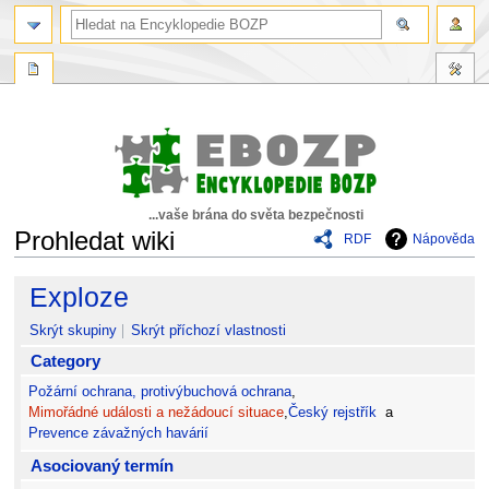
...vaše brána do světa bezpečnosti
Prohledat wiki
RDF
Nápověda
Skočit
Skočit
Exploze
na
na
navigaci
vyhledávání
Skrýt skupiny
Skrýt příchozí vlastnosti
Category
Požární ochrana, protivýbuchová ochrana
,
Mimořádné události a nežádoucí situace
,
Český rejstřík
a
Prevence závažných havárií
Asociovaný termín