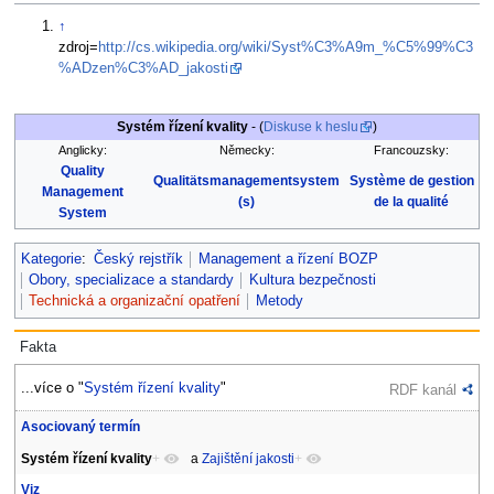
↑
zdroj=
http://cs.wikipedia.org/wiki/Syst%C3%A9m_%C5%99%C3
%ADzen%C3%AD_jakosti
Systém řízení kvality
- (
Diskuse k heslu
)
Anglicky:
Německy:
Francouzsky:
Quality
Qualitätsmanagementsystem
Système de gestion
Management
(s)
de la qualité
System
Kategorie
:
Český rejstřík
Management a řízení BOZP
Obory, specializace a standardy
Kultura bezpečnosti
Technická a organizační opatření
Metody
Fakta
...více o "
Systém řízení kvality
"
RDF kanál
Asociovaný termín
Systém řízení kvality
+
a
Zajištění jakosti
+
Viz