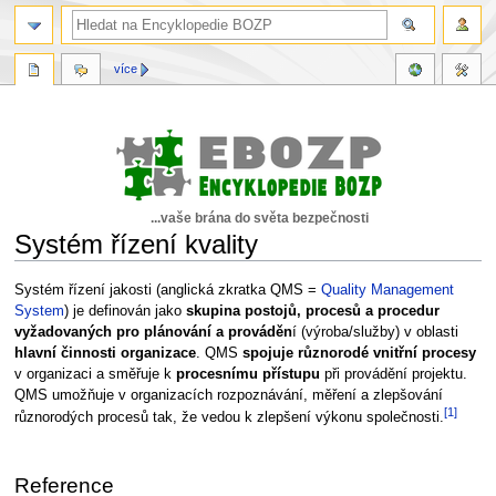
více
...vaše brána do světa bezpečnosti
Systém řízení kvality
Skočit
Skočit
Systém řízení jakosti (anglická zkratka QMS =
Quality Management
na
na
System
) je definován jako
skupina postojů, procesů a procedur
navigaci
vyhledávání
vyžadovaných pro plánování a prováděn
í (výroba/služby) v oblasti
hlavní činnosti organizace
. QMS
spojuje různorodé vnitřní procesy
v organizaci a směřuje k
procesnímu přístupu
při provádění projektu.
QMS umožňuje v organizacích rozpoznávání, měření a zlepšování
[1]
různorodých procesů tak, že vedou k zlepšení výkonu společnosti.
Reference