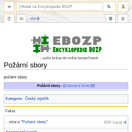
více
...vaše brána do světa bezpečnosti
Požární sbory
Skočit
Skočit
požární sbory
na
na
Požární sbory
- (
Diskuse k heslu
)
navigaci
vyhledávání
Kategorie
:
Český rejstřík
Fakta
...více o "
Požární sbory
"
RDF kanál