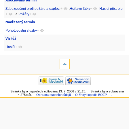
Asociovaný termín
Zabezpečení proti požáru a explozi
+
,
Hořlavé látky
+
,
Hasicí přístroje
+
a
Požáry
+
Nadřazený termín
Pohotovostní služby
+
Viz též
Hasiči
+
Stránka byla naposledy editována 13. 7. 2006 v 21:13.
Stránka byla zobrazena
4 275krát.
Ochrana osobních údajů
O Encyklopedie BOZP
.