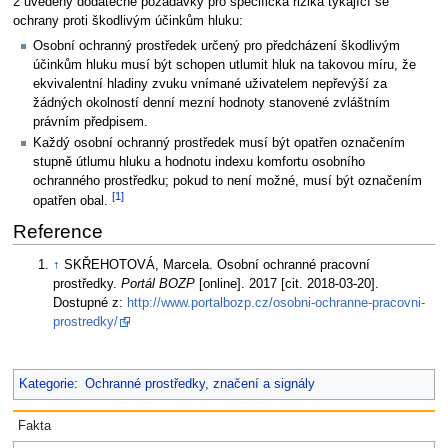
2 uvedeny dodatečné požadavky pro specifická rizika týkající se
ochrany proti škodlivým účinkům hluku:
Osobní ochranný prostředek určený pro předcházení škodlivým
účinkům hluku musí být schopen utlumit hluk na takovou míru, že
ekvivalentní hladiny zvuku vnímané uživatelem nepřevýší za
žádných okolností denní mezní hodnoty stanovené zvláštním
právním předpisem.
Každý osobní ochranný prostředek musí být opatřen označením
stupně útlumu hluku a hodnotu indexu komfortu osobního
ochranného prostředku; pokud to není možné, musí být označením
[1]
opatřen obal.
Reference
↑
SKŘEHOTOVÁ, Marcela. Osobní ochranné pracovní
prostředky.
Portál BOZP
[online]. 2017 [cit. 2018-03-20].
Dostupné z:
http://www.portalbozp.cz/osobni-ochranne-pracovni-
prostredky/
Kategorie
:
Ochranné prostředky, značení a signály
Fakta