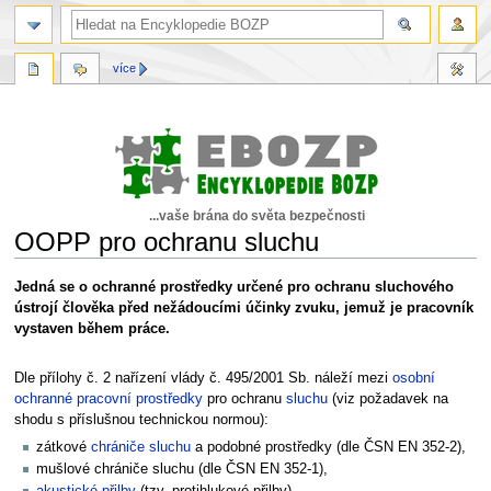
více
...vaše brána do světa bezpečnosti
OOPP pro ochranu sluchu
Skočit
Skočit
Jedná se o ochranné prostředky určené pro ochranu sluchového
na
na
ústrojí člověka před nežádoucími účinky zvuku, jemuž je pracovník
navigaci
vyhledávání
vystaven během práce.
Dle přílohy č. 2 nařízení vlády č. 495/2001 Sb. náleží mezi
osobní
ochranné pracovní prostředky
pro ochranu
sluchu
(viz požadavek na
shodu s příslušnou technickou normou):
zátkové
chrániče sluchu
a podobné prostředky (dle ČSN EN 352-2),
mušlové chrániče sluchu (dle ČSN EN 352-1),