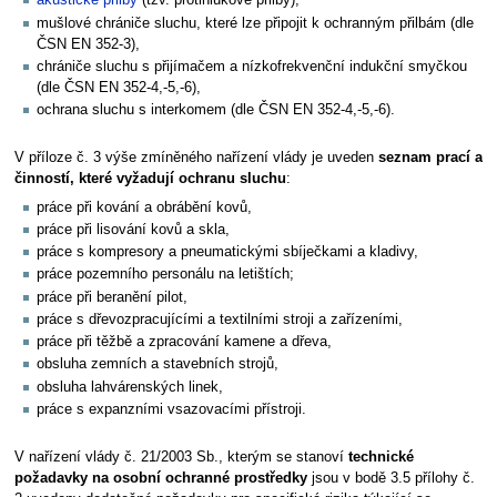
akustické přilby
(tzv. protihlukové přilby),
mušlové chrániče sluchu, které lze připojit k ochranným přilbám (dle
ČSN EN 352-3),
chrániče sluchu s přijímačem a nízkofrekvenční indukční smyčkou
(dle ČSN EN 352-4,-5,-6),
ochrana sluchu s interkomem (dle ČSN EN 352-4,-5,-6).
V příloze č. 3 výše zmíněného nařízení vlády je uveden
seznam prací a
činností, které vyžadují ochranu sluchu
:
práce při kování a obrábění kovů,
práce při lisování kovů a skla,
práce s kompresory a pneumatickými sbíječkami a kladivy,
práce pozemního personálu na letištích;
práce při beranění pilot,
práce s dřevozpracujícími a textilními stroji a zařízeními,
práce při těžbě a zpracování kamene a dřeva,
obsluha zemních a stavebních strojů,
obsluha lahvárenských linek,
práce s expanzními vsazovacími přístroji.
V nařízení vlády č. 21/2003 Sb., kterým se stanoví
technické
požadavky na osobní ochranné prostředky
jsou v bodě 3.5 přílohy č.