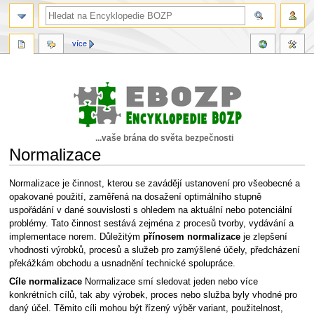
více
...vaše brána do světa bezpečnosti
Normalizace
Skočit
Skočit
Normalizace je činnost, kterou se zavádějí ustanovení pro všeobecné a
na
na
opakované použití, zaměřená na dosažení optimálního stupně
navigaci
vyhledávání
uspořádání v dané souvislosti s ohledem na aktuální nebo potenciální
problémy. Tato činnost sestává zejména z procesů tvorby, vydávání a
implementace norem. Důležitým
přínosem normalizace
je zlepšení
vhodnosti výrobků, procesů a služeb pro zamýšlené účely, předcházení
překážkám obchodu a usnadnění technické spolupráce.
Cíle normalizace
Normalizace smí sledovat jeden nebo více
konkrétních cílů, tak aby výrobek, proces nebo služba byly vhodné pro
daný účel. Těmito cíli mohou být řízený výběr variant, použitelnost,