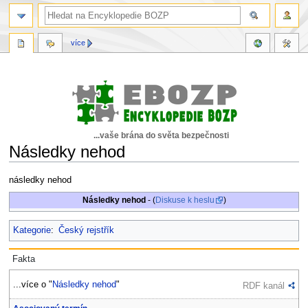
více
...vaše brána do světa bezpečnosti
Následky nehod
Skočit
Skočit
následky nehod
na
na
Následky nehod
- (
Diskuse k heslu
)
navigaci
vyhledávání
Kategorie
:
Český rejstřík
Fakta
...více o "
Následky nehod
"
RDF kanál