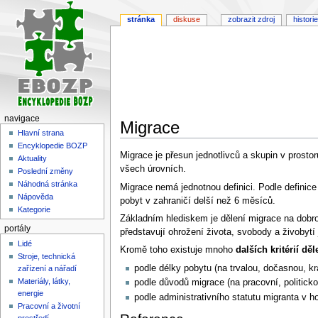
stránka
diskuse
zobrazit zdroj
historie
navigace
Migrace
Hlavní strana
Encyklopedie BOZP
Skočit
Skočit
Migrace je přesun jednotlivců a skupin v prosto
Aktuality
na
na
všech úrovních.
Poslední změny
navigaci
vyhledávání
Náhodná stránka
Migrace nemá jednotnou definici. Podle definice
Nápověda
pobyt v zahraničí delší než 6 měsíců.
Kategorie
Základním hlediskem je dělení migrace na dobro
portály
představují ohrožení života, svobody a živobytí 
Lidé
Kromě toho existuje mnoho
dalších kritérií dě
Stroje, technická
podle délky pobytu (na trvalou, dočasnou, kr
zařízení a nářadí
Materiály, látky,
podle důvodů migrace (na pracovní, politick
energie
podle administrativního statutu migranta v ho
Pracovní a životní
prostředí