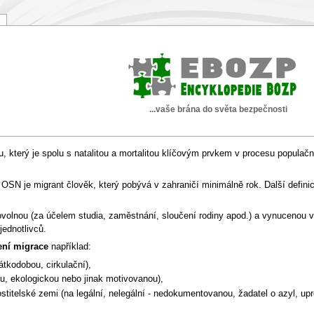
...vaše brána do světa bezpečnosti
ru, který je spolu s natalitou a mortalitou klíčovým prvkem v procesu popula
 OSN je migrant člověk, který pobývá v zahraničí minimálně rok. Další defini
volnou (za účelem studia, zaměstnání, sloučení rodiny apod.) a vynucenou 
jednotlivců.
lení migrace
například:
átkodobou, cirkulační),
ou, ekologickou nebo jinak motivovanou),
stitelské zemi (na legální, nelegální - nedokumentovanou, žadatel o azyl, upr