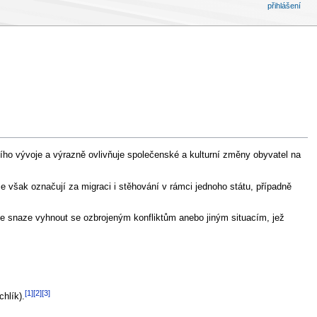
přihlášení
čního vývoje a výrazně ovlivňuje společenské a kulturní změny obyvatel na
ce však označují za migraci i stěhování v rámci jednoho státu, případně
ve snaze vyhnout se ozbrojeným konfliktům anebo jiným situacím, jež
[1]
[2]
[3]
chlík).