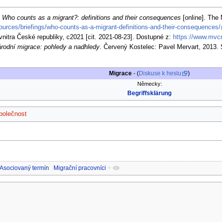
.
Who counts as a migrant?: definitions and their consequences
[online]. The 
sources/briefings/who-counts-as-a-migrant-definitions-and-their-consequences/
 vnitra České republiky, c2021 [cit. 2021-08-23]. Dostupné z:
https://www.mvcr
rodní migrace: pohledy a nadhledy
. Červený Kostelec: Pavel Mervart, 2013.
Migrace
- (
Diskuse k heslu
)
Německy:
Begriffsklärung
společnost
Asociovaný termín
Migrační pracovníci
+