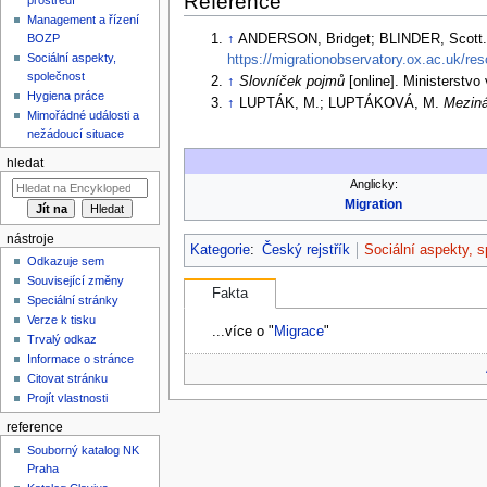
Reference
Management a řízení
↑
ANDERSON, Bridget; BLINDER, Scott
BOZP
Sociální aspekty,
https://migrationobservatory.ox.ac.uk/re
společnost
↑
Slovníček pojmů
[online]. Ministerstvo
Hygiena práce
↑
LUPTÁK, M.; LUPTÁKOVÁ, M.
Meziná
Mimořádné události a
nežádoucí situace
hledat
Anglicky:
Migration
nástroje
Kategorie
:
Český rejstřík
Sociální aspekty, 
Odkazuje sem
Související změny
Fakta
Speciální stránky
Verze k tisku
...více o "
Migrace
"
Trvalý odkaz
Informace o stránce
Citovat stránku
Projít vlastnosti
reference
Souborný katalog NK
Praha