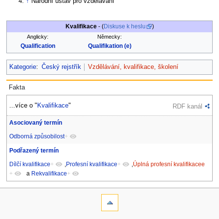
↑
Národní ústav pro vzdělávání
Kvalifikace
- (
Diskuse k heslu
)
Anglicky:
Německy:
Qualification
Qualifikation (e)
Kategorie
:
Český rejstřík
Vzdělávání, kvalifikace, školení
Fakta
...více o "
Kvalifikace
"
RDF kanál
Asociovaný termín
Odborná způsobilost
+
Podřazený termín
Dílčí kvalifikace
+
,
Profesní kvalifikace
+
,
Úplná profesní kvalifikacee
+
a
Rekvalifikace
+