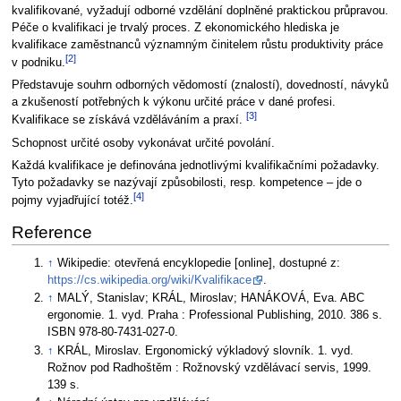
kvalifikované, vyžadují odborné vzdělání doplněné praktickou průpravou.
Péče o kvalifikaci je trvalý proces. Z ekonomického hlediska je
kvalifikace zaměstnanců významným činitelem růstu produktivity práce
[2]
v podniku.
Představuje souhrn odborných vědomostí (znalostí), dovedností, návyků
a zkušeností potřebných k výkonu určité práce v dané profesi.
[3]
Kvalifikace se získává vzděláváním a praxí.
Schopnost určité osoby vykonávat určité povolání.
Každá kvalifikace je definována jednotlivými kvalifikačními požadavky.
Tyto požadavky se nazývají způsobilosti, resp. kompetence – jde o
[4]
pojmy vyjadřující totéž.
Reference
↑
Wikipedie: otevřená encyklopedie [online], dostupné z:
https://cs.wikipedia.org/wiki/Kvalifikace
.
↑
MALÝ, Stanislav; KRÁL, Miroslav; HANÁKOVÁ, Eva. ABC
ergonomie. 1. vyd. Praha : Professional Publishing, 2010. 386 s.
ISBN 978-80-7431-027-0.
↑
KRÁL, Miroslav. Ergonomický výkladový slovník. 1. vyd.
Rožnov pod Radhoštěm : Rožnovský vzdělávací servis, 1999.
139 s.