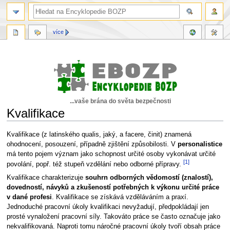
více
...vaše brána do světa bezpečnosti
Kvalifikace
Skočit
Skočit
Kvalifikace (z latinského qualis, jaký, a facere, činit) znamená
na
na
ohodnocení, posouzení, případně zjištění způsobilosti. V
personalistice
navigaci
vyhledávání
má tento pojem význam jako schopnost určité osoby vykonávat určité
[1]
povolání, popř. též stupeň vzdělání nebo odborné přípravy.
Kvalifikace charakterizuje
souhrn odborných vědomostí (znalostí),
dovedností, návyků a zkušeností potřebných k výkonu určité práce
v dané profesi
. Kvalifikace se získává vzděláváním a praxí.
Jednoduché pracovní úkoly kvalifikaci nevyžadují, předpokládají jen
prosté vynaložení pracovní síly. Takováto práce se často označuje jako
nekvalifikovaná. Naproti tomu náročné pracovní úkoly tvoří obsah práce