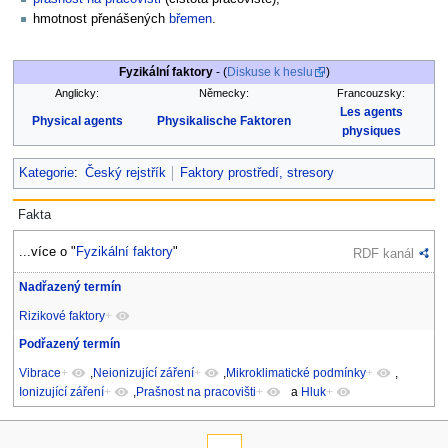
hmotnost přenášených
břemen
.
Fyzikální faktory
- (
Diskuse k heslu
)
Anglicky:
Německy:
Francouzsky:
Les agents
Physical agents
Physikalische Faktoren
physiques
Kategorie
:
Český rejstřík
Faktory prostředí, stresory
Fakta
...více o "
Fyzikální faktory
"
RDF kanál
Nadřazený termín
Rizikové faktory
+
Podřazený termín
Vibrace
+
,
Neionizující záření
+
,
Mikroklimatické podmínky
+
,
Ionizující záření
+
,
Prašnost na pracovišti
+
a
Hluk
+