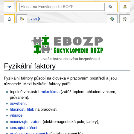
více
...vaše brána do světa bezpečnosti
Fyzikální faktory
Skočit
Skočit
Fyzikální faktory působí na člověka v pracovním prostředí a jsou
na
na
různorodé. Mezi fyzikální faktory patří:
navigaci
vyhledávání
tepelně-vlhkostní
mikroklima
(zátěž teplem, chladem,vlhkem,
průvanem),
osvětlení
,
hlučnost
,
hluk
na pracovišti,
vibrace
,
neionizující záření
(elektromagnetická pole, lasery),
ionizující záření
,
prašnost na pracovišti
(čistota pracoviště),