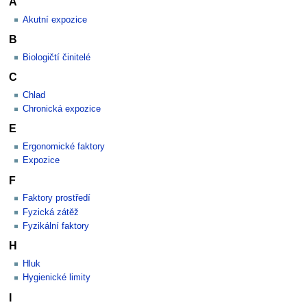
A
Akutní expozice
B
Biologičtí činitelé
C
Chlad
Chronická expozice
E
Ergonomické faktory
Expozice
F
Faktory prostředí
Fyzická zátěž
Fyzikální faktory
H
Hluk
Hygienické limity
I