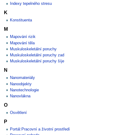
Indexy tepelného stresu
K
Konstituenta
M
Mapování rizik
Mapování těla
Muskuloskeletální poruchy
Muskuloskeletální poruchy zad
Muskuloskeletální poruchy šíje
N
Nanomateriály
Nanoobjekty
Nanotechnologie
Nanovlákna
O
Osvětlení
P
Portál:Pracovní a životní prostředí