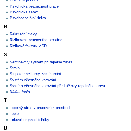
Pracovní pohoda
Psychická bezpečnost práce
Psychická zátěž
Psychosociální rizika
R
Relaxační cviky
Rizikovost pracovního prostředí
Rizikové faktory MSD
S
Sentinelový systém při tepelné zátěži
Strain
Stupnice nejistoty zaměstnání
Systém včasného varování
Systém včasného varování před účinky tepelného stresu
Sálání tepla
T
Tepelný stres v pracovním prostředí
Teplo
Těkavé organické látky
U