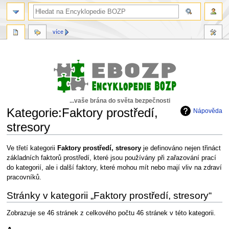
více
...vaše brána do světa bezpečnosti
Kategorie:Faktory prostředí,
Nápověda
stresory
Skočit
Skočit
Ve třetí kategorii
Faktory prostředí, stresory
je definováno nejen třináct
na
na
základních faktorů prostředí, které jsou používány při zařazování prací
navigaci
vyhledávání
do kategorií, ale i další faktory, které mohou mít nebo mají vliv na zdraví
pracovníků.
Stránky v kategorii „Faktory prostředí, stresory“
Zobrazuje se 46 stránek z celkového počtu 46 stránek v této kategorii.