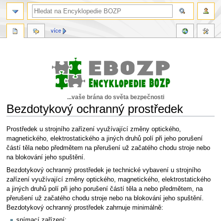
více
...vaše brána do světa bezpečnosti
Bezdotykový ochranný prostředek
Skočit
Skočit
Prostředek u strojního zařízení využívající změny optického,
na
na
magnetického, elektrostatického a jiných druhů polí při jeho porušení
navigaci
vyhledávání
částí těla nebo předmětem na přerušení už začatého chodu stroje nebo
na blokování jeho spuštění.
Bezdotykový ochranný prostředek je technické vybavení u strojního
zařízení využívající změny optického, magnetického, elektrostatického
a jiných druhů polí při jeho porušení částí těla a nebo předmětem, na
přerušení už začatého chodu stroje nebo na blokování jeho spuštění.
Bezdotykový ochranný prostředek zahrnuje minimálně:
snímací zařízení;