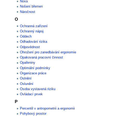
Noxa
Nošení břemen
Náročnost
O
Ochranná zařízení
Ochranný nápoj
Oddech
Odhadování rizika
Odpovědnost
Ohrožení pro zanedbávání ergonomie
Opakovaná pracovní činnost
Opařeniny
Optimální podmínky
Organizace práce
Oslnění
Oslunění
Osoba vystavená riziku
Ovládací prvek
P
Percentil v antropometrii a ergonomii
Pohybový prostor