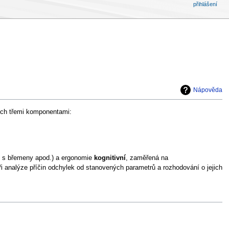
přihlášení
Nápověda
ich třemi komponentami:
e s břemeny apod.) a ergonomie
kognitivní
, zaměřená na
při analýze příčin odchylek od stanovených parametrů a rozhodování o jejich