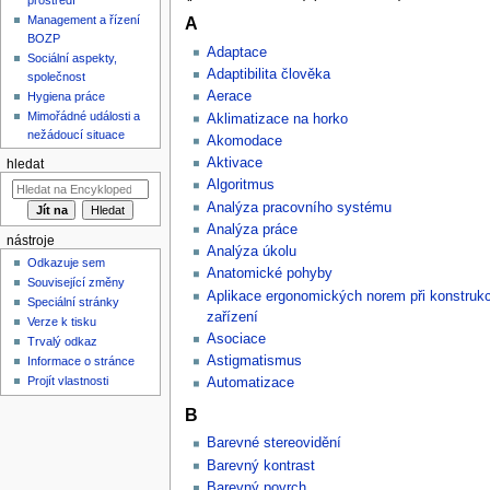
Management a řízení
A
BOZP
Adaptace
Sociální aspekty,
Adaptibilita člověka
společnost
Aerace
Hygiena práce
Mimořádné události a
Aklimatizace na horko
nežádoucí situace
Akomodace
Aktivace
hledat
Algoritmus
Analýza pracovního systému
Analýza práce
nástroje
Analýza úkolu
Odkazuje sem
Anatomické pohyby
Související změny
Aplikace ergonomických norem při konstrukci
Speciální stránky
zařízení
Verze k tisku
Asociace
Trvalý odkaz
Astigmatismus
Informace o stránce
Projít vlastnosti
Automatizace
B
Barevné stereovidění
Barevný kontrast
Barevný povrch