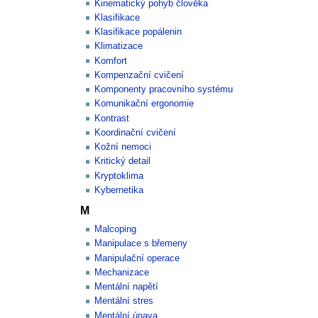
Kinematický pohyb člověka
Klasifikace
Klasifikace popálenin
Klimatizace
Komfort
Kompenzační cvičení
Komponenty pracovního systému
Komunikační ergonomie
Kontrast
Koordinační cvičení
Kožní nemoci
Kritický detail
Kryptoklima
Kybernetika
M
Malcoping
Manipulace s břemeny
Manipulační operace
Mechanizace
Mentální napětí
Mentální stres
Mentální únava