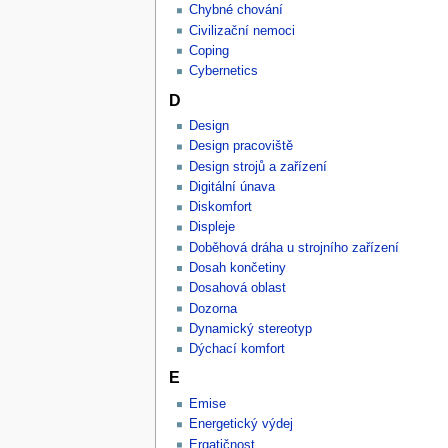
Chybné chování
Civilizační nemoci
Coping
Cybernetics
D
Design
Design pracoviště
Design strojů a zařízení
Digitální únava
Diskomfort
Displeje
Doběhová dráha u strojního zařízení
Dosah končetiny
Dosahová oblast
Dozorna
Dynamický stereotyp
Dýchací komfort
E
Emise
Energetický výdej
Ergatičnost