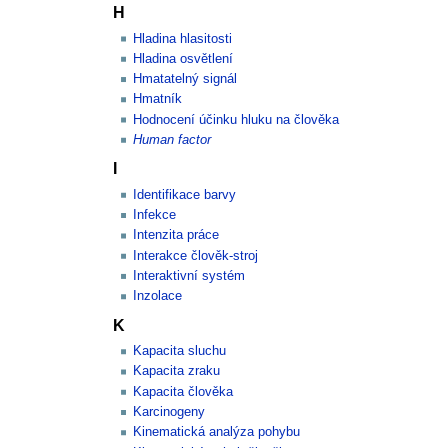
H
Hladina hlasitosti
Hladina osvětlení
Hmatatelný signál
Hmatník
Hodnocení účinku hluku na člověka
Human factor
I
Identifikace barvy
Infekce
Intenzita práce
Interakce člověk-stroj
Interaktivní systém
Inzolace
K
Kapacita sluchu
Kapacita zraku
Kapacita člověka
Karcinogeny
Kinematická analýza pohybu