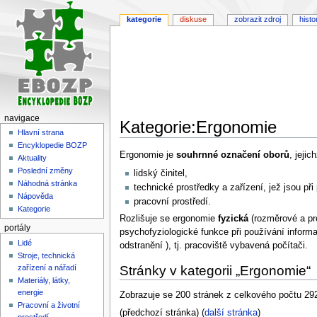
kategorie
diskuse
zobrazit zdroj
histo
navigace
Kategorie:Ergonomie
Hlavní strana
Encyklopedie BOZP
Skočit
Skočit
Ergonomie je
souhrnné označení oborů
, jeji
Aktuality
na
na
Poslední změny
lidský činitel,
navigaci
vyhledávání
Náhodná stránka
technické prostředky a zařízení, jež jsou při
Nápověda
pracovní prostředí.
Kategorie
Rozlišuje se ergonomie
fyzická
(rozměrové a pr
portály
psychofyziologické funkce při používání informa
Lidé
odstranění ), tj. pracoviště vybavená počítači.
Stroje, technická
zařízení a nářadí
Stránky v kategorii „Ergonomie“
Materiály, látky,
energie
Zobrazuje se 200 stránek z celkového počtu 292 
Pracovní a životní
(předchozí stránka) (
další stránka
)
prostředí