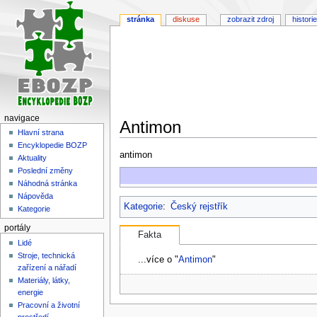
stránka
diskuse
zobrazit zdroj
historie
navigace
Antimon
Hlavní strana
Encyklopedie BOZP
Skočit
Skočit
antimon
Aktuality
na
na
Poslední změny
navigaci
vyhledávání
Náhodná stránka
Nápověda
Kategorie
:
Český rejstřík
Kategorie
portály
Fakta
Lidé
Stroje, technická
...více o "
Antimon
"
zařízení a nářadí
Materiály, látky,
energie
Pracovní a životní
prostředí