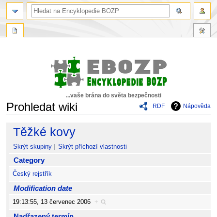
...vaše brána do světa bezpečnosti
Prohledat wiki
RDF
Nápověda
Skočit
Skočit
Těžké kovy
na
na
navigaci
vyhledávání
Skrýt skupiny
Skrýt příchozí vlastnosti
Category
Český rejstřík
Modification date
19:13:55, 13 červenec 2006
+
Nadřazený termín