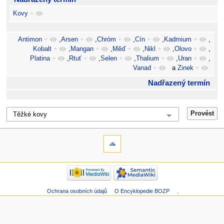
Kovy
+
Antimon
+
,
Arsen
+
,
Chróm
+
,
Cín
+
,
Kadmium
+
,
Kobalt
+
,
Mangan
+
,
Měď
+
,
Nikl
+
,
Olovo
+
,
Platina
+
,
Rtuť
+
,
Selen
+
,
Thalium
+
,
Uran
+
,
Vanad
+
a
Zinek
+
Nadřazený termín
Ochrana osobních údajů
O Encyklopedie BOZP
.