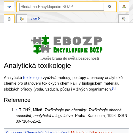
více
...vaše brána do světa bezpečnosti
Analytická toxikologie
Skočit
Skočit
Analytická
toxikologie
využívá metody, postupy a principy analytické
na
na
chemie pro stanovení toxických chemikálií v biologickém materiálu,
[1]
navigaci
vyhledávání
složkách přírody (voda, vzduch, půda) i v živých organismech.
Reference
↑
TICHÝ, Miloň.
Toxikologie pro chemiky: Toxikologie obecná,
speciální, analytická a legislativa
. Praha: Karolinum, 1998. ISBN
80-7184-625-2.
Kategorie
:
Chemické látky a směsi
Materiály, látky, energie