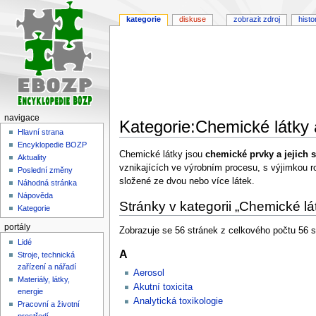
kategorie
diskuse
zobrazit zdroj
histo
navigace
Kategorie:Chemické látky
Hlavní strana
Encyklopedie BOZP
Skočit
Skočit
Chemické látky jsou
chemické prvky a jejich 
Aktuality
na
na
vznikajících ve výrobním procesu, s výjimkou ro
Poslední změny
navigaci
vyhledávání
složené ze dvou nebo více látek.
Náhodná stránka
Nápověda
Stránky v kategorii „Chemické lá
Kategorie
portály
Zobrazuje se 56 stránek z celkového počtu 56 st
Lidé
A
Stroje, technická
zařízení a nářadí
Aerosol
Materiály, látky,
Akutní toxicita
energie
Analytická toxikologie
Pracovní a životní
prostředí