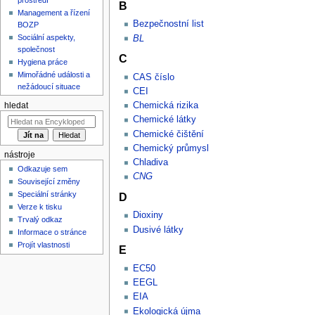
B
Management a řízení
Bezpečnostní list
BOZP
Sociální aspekty,
BL
společnost
C
Hygiena práce
Mimořádné události a
CAS číslo
nežádoucí situace
CEI
Chemická rizika
hledat
Chemické látky
Chemické čištění
Chemický průmysl
nástroje
Chladiva
Odkazuje sem
CNG
Související změny
Speciální stránky
D
Verze k tisku
Dioxiny
Trvalý odkaz
Dusivé látky
Informace o stránce
Projít vlastnosti
E
EC50
EEGL
EIA
Ekologická újma