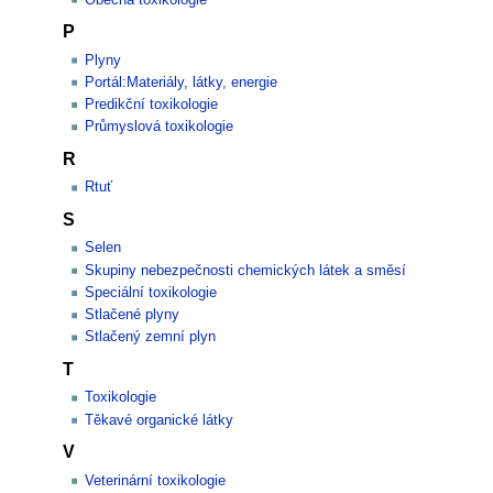
P
Plyny
Portál:Materiály, látky, energie
Predikční toxikologie
Průmyslová toxikologie
R
Rtuť
S
Selen
Skupiny nebezpečnosti chemických látek a směsí
Speciální toxikologie
Stlačené plyny
Stlačený zemní plyn
T
Toxikologie
Těkavé organické látky
V
Veterinární toxikologie