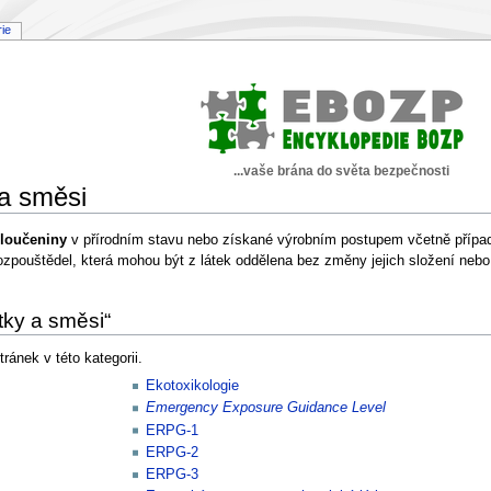
rie
...vaše brána do světa bezpečnosti
 a směsi
sloučeniny
v přírodním stavu nebo získané výrobním postupem včetně případný
zpouštědel, která mohou být z látek oddělena bez změny jejich složení nebo ov
tky a směsi“
ránek v této kategorii.
Ekotoxikologie
Emergency Exposure Guidance Level
ERPG-1
ERPG-2
ERPG-3