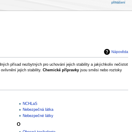
přihlášení
Nápověda
ch přísad nezbytných pro uchování jejich stability a jakýchkoliv nečistot
livnění jejich stability.
Chemické přípravky
jsou směsi nebo roztoky
NCHLaS
Nebezpečná látka
Nebezpečné látky
O
Obecná toxikologie