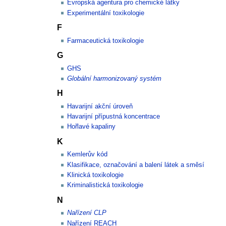
Evropská agentura pro chemické látky
Experimentální toxikologie
F
Farmaceutická toxikologie
G
GHS
Globální harmonizovaný systém
H
Havarijní akční úroveň
Havarijní přípustná koncentrace
Hořlavé kapaliny
K
Kemlerův kód
Klasifikace, označování a balení látek a směsí
Klinická toxikologie
Kriminalistická toxikologie
N
Nařízení CLP
Nařízení REACH