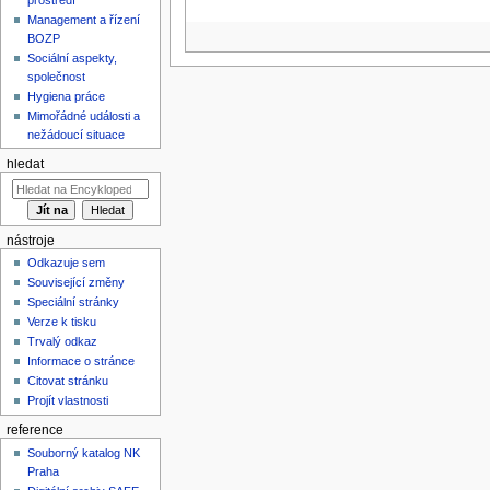
Management a řízení
BOZP
Sociální aspekty,
společnost
Hygiena práce
Mimořádné události a
nežádoucí situace
hledat
nástroje
Odkazuje sem
Související změny
Speciální stránky
Verze k tisku
Trvalý odkaz
Informace o stránce
Citovat stránku
Projít vlastnosti
reference
Souborný katalog NK
Praha