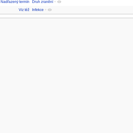
Nadřazený termín
Druh zranění
+
Viz též
Infekce
+