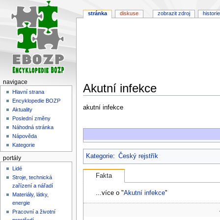
stránka
diskuse
zobrazit zdroj
historie
navigace
Akutní infekce
Hlavní strana
Encyklopedie BOZP
Skočit
Skočit
akutní infekce
Aktuality
na
na
Poslední změny
navigaci
vyhledávání
Náhodná stránka
Nápověda
Kategorie
Kategorie
:
Český rejstřík
portály
Lidé
Fakta
Stroje, technická
zařízení a nářadí
...více o "
Akutní infekce
"
Materiály, látky,
energie
Pracovní a životní
prostředí