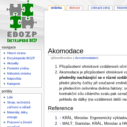
stránka
diskuse
zobrazit zdroj
historie
navigace
Akomodace
Hlavní strana
(přesměrováno z
Accommodation
)
Encyklopedie BOZP
Aktuality
Skočit
Skočit
Přizpůsobení ohniskové vzdálenosti oční 
Poslední změny
na
na
Akomodace je přizpůsobení ohniskové vzd
Náhodná stránka
navigaci
vyhledávání
předměty nacházející se v různé vzdá
Nápověda
přední plochy čočky při současné změně 
Kategorie
je především ovlivněna dvěma faktory: sc
portály
kontrakční sílu ciliárního svalu pak oz
Lidé
pohledu do dálky (na vzdálenost delší n
Stroje, technická
Reference
zařízení a nářadí
Materiály, látky,
energie
↑
KRÁL, Miroslav. Ergonomický výkladov
Pracovní a životní
↑
MALÝ, Stanislav, KRÁL, Miroslav a HA
prostředí