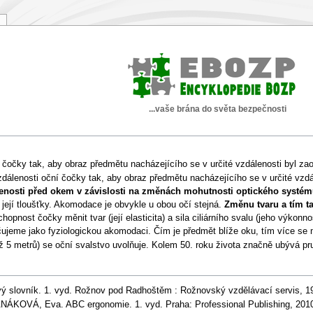
...vaše brána do světa bezpečnosti
čočky tak, aby obraz předmětu nacházejícího se v určité vzdálenosti byl zaos
álenosti oční čočky tak, aby obraz předmětu nacházejícího se v určité vzdá
lenosti před okem v závislosti na změnách mohutnosti optického systé
její tloušťky. Akomodace je obvykle u obou očí stejná.
Změnu tvaru a tím t
hopnost čočky měnit tvar (její elasticita) a sila ciliárního svalu (jeho výk
načujeme jako fyziologickou akomodaci. Čím je předmět blíže oku, tím více s
ež 5 metrů) se oční svalstvo uvolňuje. Kolem 50. roku života značně ubývá p
ý slovník. 1. vyd. Rožnov pod Radhoštěm : Rožnovský vzdělávací servis, 19
NÁKOVÁ, Eva. ABC ergonomie. 1. vyd. Praha: Professional Publishing, 2010