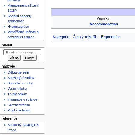
Management a řízení
BOZP
Sociální aspekty,
Anglicky:
společnost
Accommodation
Hygiena práce
Mimořádné události a
Kategorie
:
Český rejstřík
Ergonomie
nežádoucí situace
hledat
nástroje
Odkazuje sem
Související změny
Speciální stránky
Verze k tisku
Trvalý odkaz
Informace o stránce
Citovat stránku
Projít vlastnosti
reference
Souborný katalog NK
Praha