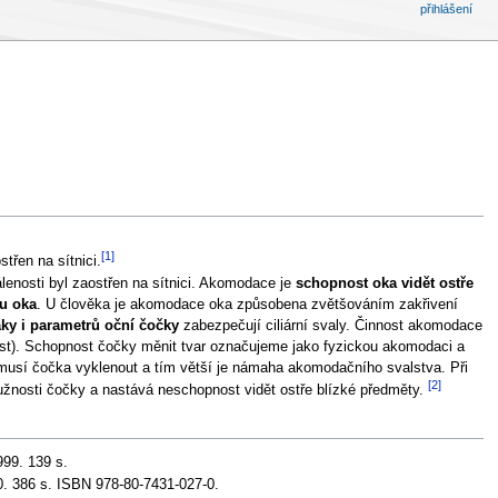
přihlášení
[1]
třen na sítnici.
lenosti byl zaostřen na sítnici. Akomodace je
schopnost oka vidět ostře
mu oka
. U člověka je akomodace oka způsobena zvětšováním zakřivení
aky i parametrů oční čočky
zabezpečují ciliární svaly. Činnost akomodace
onnost). Schopnost čočky měnit tvar označujeme jako fyzickou akomodaci a
e musí čočka vyklenout a tím větší je námaha akomodačního svalstva. Při
[2]
ružnosti čočky a nastává neschopnost vidět ostře blízké předměty.
99. 139 s.
. 386 s. ISBN 978-80-7431-027-0.