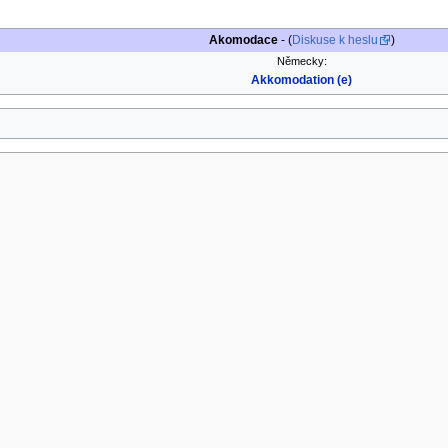
Akomodace
- (
Diskuse k heslu
)
Německy:
Akkomodation (e)