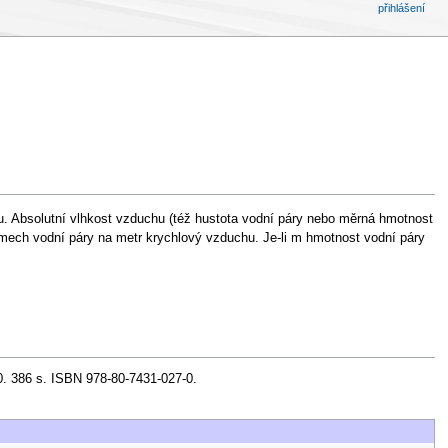
přihlášení
. Absolutní vlhkost vzduchu (též hustota vodní páry nebo měrná hmotnost
amech vodní páry na metr krychlový vzduchu. Je-li m hmotnost vodní páry
. 386 s. ISBN 978-80-7431-027-0.