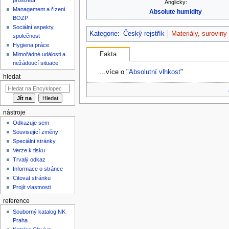
Anglicky:
Management a řízení
Absolute humidity
BOZP
Sociální aspekty,
Kategorie
:
Český rejstřík
Materiály, suroviny 
společnost
Hygiena práce
Fakta
Mimořádné události a
nežádoucí situace
...více o "
Absolutní vlhkost
"
hledat
nástroje
Odkazuje sem
Související změny
Speciální stránky
Verze k tisku
Trvalý odkaz
Informace o stránce
Citovat stránku
Projít vlastnosti
reference
Souborný katalog NK
Praha