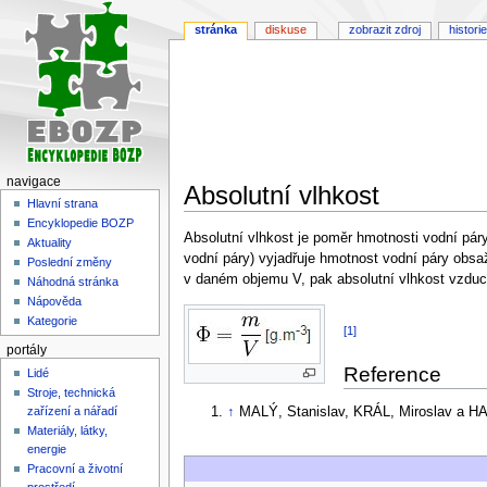
stránka
diskuse
zobrazit zdroj
historie
navigace
Absolutní vlhkost
Hlavní strana
Encyklopedie BOZP
Skočit
Skočit
Absolutní vlhkost je poměr hmotnosti vodní pá
Aktuality
na
na
vodní páry) vyjadřuje hmotnost vodní páry obsa
Poslední změny
navigaci
vyhledávání
v daném objemu V, pak absolutní vlhkost vzduchu
Náhodná stránka
Nápověda
Kategorie
[1]
portály
Reference
Lidé
Stroje, technická
↑
MALÝ, Stanislav, KRÁL, Miroslav a HA
zařízení a nářadí
Materiály, látky,
energie
Pracovní a životní
prostředí