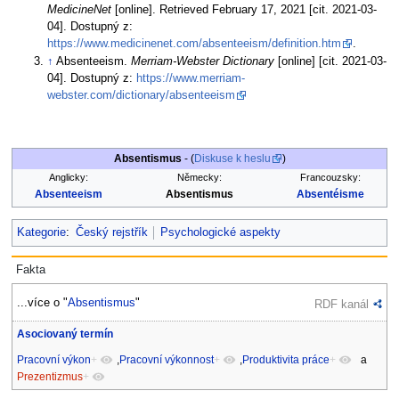
MedicineNet
[online]. Retrieved February 17, 2021 [cit. 2021-03-
04]. Dostupný z:
https://www.medicinenet.com/absenteeism/definition.htm
.
↑
Absenteeism.
Merriam-Webster Dictionary
[online] [cit. 2021-03-
04]. Dostupný z:
https://www.merriam-
webster.com/dictionary/absenteeism
Absentismus
- (
Diskuse k heslu
)
Anglicky:
Německy:
Francouzsky:
Absenteeism
Absentismus
Absentéisme
Kategorie
:
Český rejstřík
Psychologické aspekty
Fakta
...více o "
Absentismus
"
RDF kanál
Asociovaný termín
Pracovní výkon
+
,
Pracovní výkonnost
+
,
Produktivita práce
+
a
Prezentizmus
+