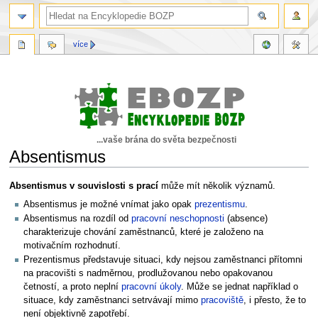
více
...vaše brána do světa bezpečnosti
Absentismus
Skočit
Skočit
Absentismus v souvislosti s prací
může mít několik významů.
na
na
Absentismus je možné vnímat jako opak
prezentismu
.
navigaci
vyhledávání
Absentismus na rozdíl od
pracovní neschopnosti
(absence)
charakterizuje chování zaměstnanců, které je založeno na
motivačním rozhodnutí.
Prezentismus představuje situaci, kdy nejsou zaměstnanci přítomni
na pracovišti s nadměrnou, prodlužovanou nebo opakovanou
četností, a proto neplní
pracovní úkoly
. Může se jednat například o
situace, kdy zaměstnanci setrvávají mimo
pracoviště
, i přesto, že to
není objektivně zapotřebí.