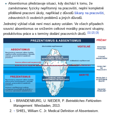
Absentismus představuje situaci, kdy dochází k tomu, že
zaměstnanec fyzicky nepřítomný na pracovišti, neplní kompletně
přidělené pracovní úkoly, například z důvodů
šikany na pracovišti
,
zdravotních či osobních problémů a jiných důvodů.
Jednotný výklad však není mezi autory ustálen. Ve všech případech
souvisí absentismus se snížením celkové morálky pracovní skupiny,
[1]
[2]
[3]
produktivitou práce a s termíny dodání pracovních úkolů.
R
↑
BRANDENBURG, U. NIEDER, P.
Betriebliches Fehlzeiten-
Management
. Wiesbaden, 2013.
↑
SHIEL, William C. Jr. Medical Definition of Absenteeism.