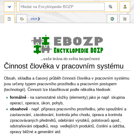
více
...vaše brána do světa bezpečnosti
Činnost člověka v pracovním systému
Skočit
Skočit
Obsah, skladba a časový průběh činnosti člověka v pracovním systému
na
na
jsou určeny typem pracovního prostředku a pracovním postupem
navigaci
vyhledávání
(technologií). Činnosti lze klasifikovat podle několika hledisek:
formálně
- na samostatné složky (elementy) jako je např. skupina
operací, operace, úkon, pohyb,
obsahově
- např. příprava pracovního prostředku, jeho spouštění a
zastavování, zásobování, kontrola jeho chodu, úprava a kontrola
zpracovávaných předmětů, odebírání výrobků, polotovarů apod.,
odstraňováni odpadků, resp. vedlejších produktů, čistění a údržba,
opravy běžné a generální atd.