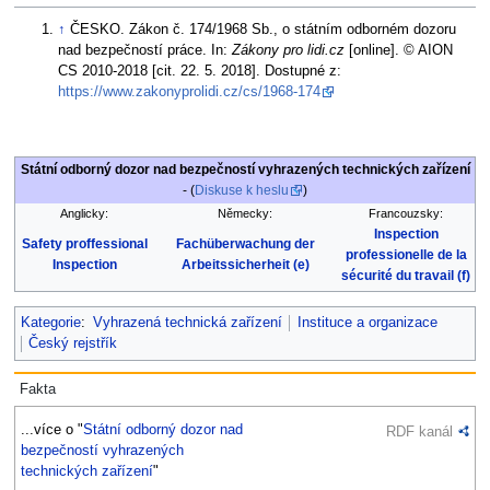
↑
ČESKO. Zákon č. 174/1968 Sb., o státním odborném dozoru
nad bezpečností práce. In:
Zákony pro lidi.cz
[online]. © AION
CS 2010-2018 [cit. 22. 5. 2018]. Dostupné z:
https://www.zakonyprolidi.cz/cs/1968-174
Státní odborný dozor nad bezpečností vyhrazených technických zařízení
- (
Diskuse k heslu
)
Anglicky:
Německy:
Francouzsky:
Inspection
Safety proffessional
Fachüberwachung der
professionelle de la
Inspection
Arbeitssicherheit (e)
sécurité du travail (f)
Kategorie
:
Vyhrazená technická zařízení
Instituce a organizace
Český rejstřík
Fakta
...více o "
Státní odborný dozor nad
RDF kanál
bezpečností vyhrazených
technických zařízení
"