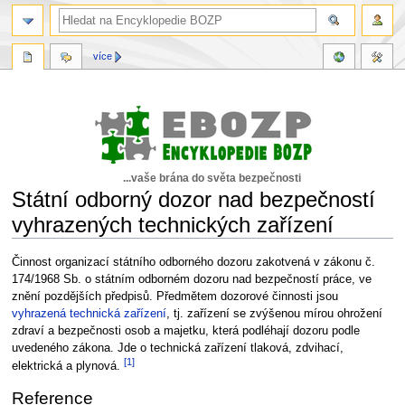
více
...vaše brána do světa bezpečnosti
Státní odborný dozor nad bezpečností
vyhrazených technických zařízení
Skočit
Skočit
Činnost organizací státního odborného dozoru zakotvená v zákonu č.
na
na
174/1968 Sb. o státním odborném dozoru nad bezpečností práce, ve
navigaci
vyhledávání
znění pozdějších předpisů. Předmětem dozorové činnosti jsou
vyhrazená technická zařízení
, tj. zařízení se zvýšenou mírou ohrožení
zdraví a bezpečnosti osob a majetku, která podléhají dozoru podle
uvedeného zákona. Jde o technická zařízení tlaková, zdvihací,
[1]
elektrická a plynová.
Reference