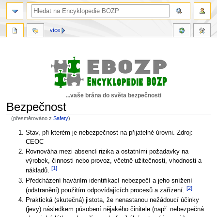
více
...vaše brána do světa bezpečnosti
Bezpečnost
(přesměrováno z
Safety
)
Skočit
Skočit
Stav, při kterém je nebezpečnost na přijatelné úrovni. Zdroj:
na
na
CEOC
navigaci
vyhledávání
Rovnováha mezi absencí rizika a ostatními požadavky na
výrobek, činnosti nebo provoz, včetně užitečnosti, vhodnosti a
[1]
nákladů.
Předcházení haváriím identifikací nebezpečí a jeho snížení
[2]
(odstranění) použitím odpovídajících procesů a zařízení.
Praktická (skutečná) jistota, že nenastanou nežádoucí účinky
(jevy) následkem působení nějakého činitele (např. nebezpečná