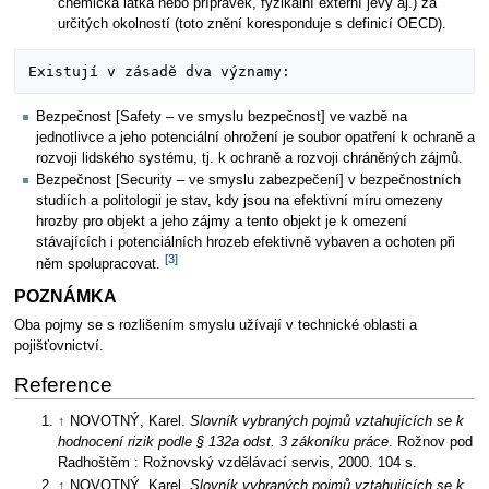
chemická látka nebo přípravek, fyzikální externí jevy aj.) za
určitých okolností (toto znění koresponduje s definicí OECD).
Bezpečnost [Safety – ve smyslu bezpečnost] ve vazbě na
jednotlivce a jeho potenciální ohrožení je soubor opatření k ochraně a
rozvoji lidského systému, tj. k ochraně a rozvoji chráněných zájmů.
Bezpečnost [Security – ve smyslu zabezpečení] v bezpečnostních
studiích a politologii je stav, kdy jsou na efektivní míru omezeny
hrozby pro objekt a jeho zájmy a tento objekt je k omezení
stávajících i potenciálních hrozeb efektivně vybaven a ochoten při
[3]
něm spolupracovat.
POZNÁMKA
Oba pojmy se s rozlišením smyslu užívají v technické oblasti a
pojišťovnictví.
Reference
↑
NOVOTNÝ, Karel.
Slovník vybraných pojmů vztahujících se k
hodnocení rizik podle § 132a odst. 3 zákoníku práce
. Rožnov pod
Radhoštěm : Rožnovský vzdělávací servis, 2000. 104 s.
↑
NOVOTNÝ, Karel.
Slovník vybraných pojmů vztahujících se k