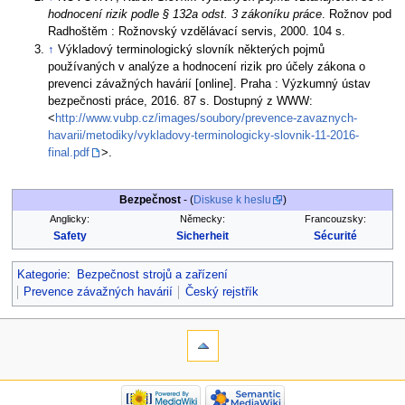
hodnocení rizik podle § 132a odst. 3 zákoníku práce
. Rožnov pod
Radhoštěm : Rožnovský vzdělávací servis, 2000. 104 s.
↑
Výkladový terminologický slovník některých pojmů
používaných v analýze a hodnocení rizik pro účely zákona o
prevenci závažných havárií [online]. Praha : Výzkumný ústav
bezpečnosti práce, 2016. 87 s. Dostupný z WWW:
<
http://www.vubp.cz/images/soubory/prevence-zavaznych-
havarii/metodiky/vykladovy-terminologicky-slovnik-11-2016-
final.pdf
>.
Bezpečnost
- (
Diskuse k heslu
)
Anglicky:
Německy:
Francouzsky:
Safety
Sicherheit
Sécurité
Kategorie
:
Bezpečnost strojů a zařízení
Prevence závažných havárií
Český rejstřík