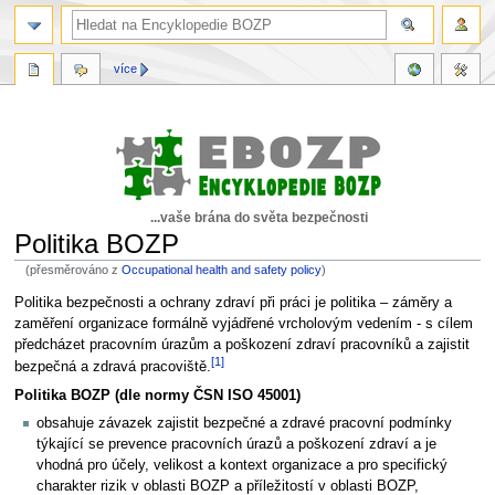
více
...vaše brána do světa bezpečnosti
Politika BOZP
(přesměrováno z
Occupational health and safety policy
)
Skočit
Skočit
Politika bezpečnosti a ochrany zdraví při práci je politika – záměry a
na
na
zaměření organizace formálně vyjádřené vrcholovým vedením - s cílem
navigaci
vyhledávání
předcházet pracovním úrazům a poškození zdraví pracovníků a zajistit
[1]
bezpečná a zdravá pracoviště.
Politika BOZP (dle normy ČSN ISO 45001)
obsahuje závazek zajistit bezpečné a zdravé pracovní podmínky
týkající se prevence pracovních úrazů a poškození zdraví a je
vhodná pro účely, velikost a kontext organizace a pro specifický
charakter rizik v oblasti BOZP a příležitostí v oblasti BOZP,