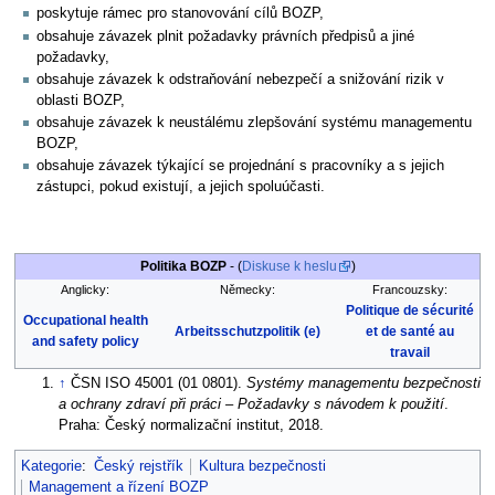
poskytuje rámec pro stanovování cílů BOZP,
obsahuje závazek plnit požadavky právních předpisů a jiné
požadavky,
obsahuje závazek k odstraňování nebezpečí a snižování rizik v
oblasti BOZP,
obsahuje závazek k neustálému zlepšování systému managementu
BOZP,
obsahuje závazek týkající se projednání s pracovníky a s jejich
zástupci, pokud existují, a jejich spoluúčasti.
Politika BOZP
- (
Diskuse k heslu
)
Anglicky:
Německy:
Francouzsky:
Politique de sécurité
Occupational health
Arbeitsschutzpolitik (e)
et de santé au
and safety policy
travail
↑
ČSN ISO 45001 (01 0801).
Systémy managementu bezpečnosti
a ochrany zdraví při práci – Požadavky s návodem k použití
.
Praha: Český normalizační institut, 2018.
Kategorie
:
Český rejstřík
Kultura bezpečnosti
Management a řízení BOZP