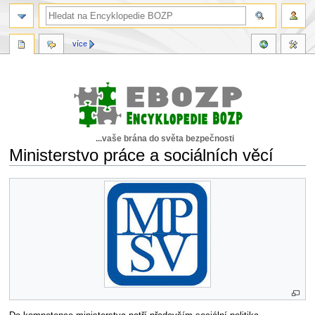
více
...vaše brána do světa bezpečnosti
Ministerstvo práce a sociálních věcí
Skočit
Skočit
na
na
navigaci
vyhledávání