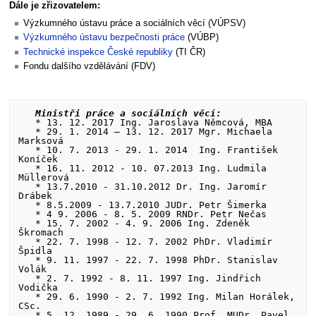
Dále je zřizovatelem:
Výzkumného ústavu práce a sociálních věcí (VÚPSV)
Výzkumného ústavu bezpečnosti práce
(VÚBP)
Technické inspekce České republiky
(TI ČR)
Fondu dalšího vzdělávání (FDV)
Ministři práce a sociálních věcí:
   * 13. 12. 2017 Ing. Jaroslava Němcová, MBA

   * 29. 1. 2014 – 13. 12. 2017 Mgr. Michaela 
Marksová

   * 10. 7. 2013 - 29. 1. 2014	Ing. František 
Koníček

   * 16. 11. 2012 - 10. 07.2013 Ing. Ludmila 
Müllerová

   * 13.7.2010 - 31.10.2012 Dr. Ing. Jaromír 
Drábek

   * 8.5.2009 - 13.7.2010 JUDr. Petr Šimerka

   * 4 9. 2006 - 8. 5. 2009 RNDr. Petr Nečas

   * 15. 7. 2002 - 4. 9. 2006 Ing. Zdeněk 
Škromach

   * 22. 7. 1998 - 12. 7. 2002 PhDr. Vladimír 
Špidla

   * 9. 11. 1997 - 22. 7. 1998 PhDr. Stanislav 
Volák

   * 2. 7. 1992 - 8. 11. 1997 Ing. Jindřich 
Vodička

   * 29. 6. 1990 - 2. 7. 1992 Ing. Milan Horálek, 
CSc.

   * 5. 12. 1989 - 29. 6. 1990 Prof. MUDr. Pavel 