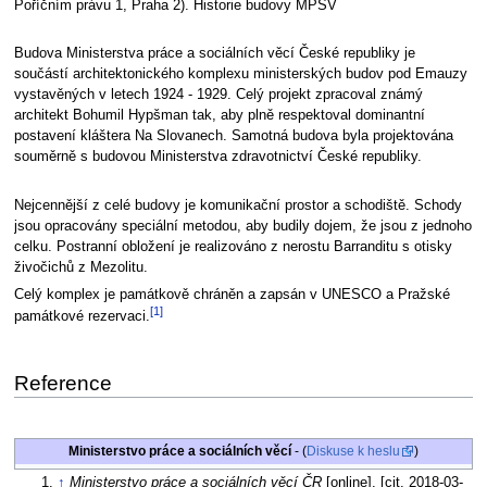
Poříčním právu 1, Praha 2). Historie budovy MPSV
Budova Ministerstva práce a sociálních věcí České republiky je
součástí architektonického komplexu ministerských budov pod Emauzy
vystavěných v letech 1924 - 1929. Celý projekt zpracoval známý
architekt Bohumil Hypšman tak, aby plně respektoval dominantní
postavení kláštera Na Slovanech. Samotná budova byla projektována
souměrně s budovou Ministerstva zdravotnictví České republiky.
Nejcennější z celé budovy je komunikační prostor a schodiště. Schody
jsou opracovány speciální metodou, aby budily dojem, že jsou z jednoho
celku. Postranní obložení je realizováno z nerostu Barranditu s otisky
živočichů z Mezolitu.
Celý komplex je památkově chráněn a zapsán v UNESCO a Pražské
[1]
památkové rezervaci.
Reference
Ministerstvo práce a sociálních věcí
- (
Diskuse k heslu
)
↑
Ministerstvo práce a sociálních věcí ČR
[online]. [cit. 2018-03-