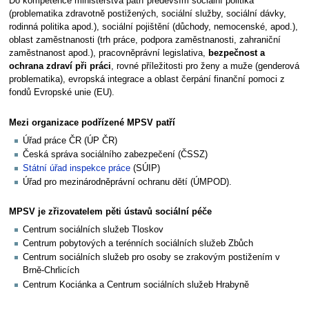
Do kompetence ministerstva patří především sociální politika
(problematika zdravotně postižených, sociální služby, sociální dávky,
rodinná politika apod.), sociální pojištění (důchody, nemocenské, apod.),
oblast zaměstnanosti (trh práce, podpora zaměstnanosti, zahraniční
zaměstnanost apod.), pracovněprávní legislativa,
bezpečnost a
ochrana zdraví při práci
, rovné příležitosti pro ženy a muže (genderová
problematika), evropská integrace a oblast čerpání finanční pomoci z
fondů Evropské unie (EU).
Mezi organizace podřízené MPSV patří
Úřad práce ČR (ÚP ČR)
Česká správa sociálního zabezpečení (ČSSZ)
Státní úřad inspekce práce
(SÚIP)
Úřad pro mezinárodněprávní ochranu dětí (ÚMPOD).
MPSV je zřizovatelem pěti ústavů sociální péče
Centrum sociálních služeb Tloskov
Centrum pobytových a terénních sociálních služeb Zbůch
Centrum sociálních služeb pro osoby se zrakovým postižením v
Brně-Chrlicích
Centrum Kociánka a Centrum sociálních služeb Hrabyně