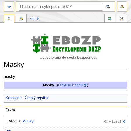
více
...vaše brána do světa bezpečnosti
Masky
Skočit
Skočit
masky
na
na
Masky
- (
Diskuse k heslu
)
navigaci
vyhledávání
Kategorie
:
Český rejstřík
Fakta
...více o "
Masky
"
RDF kanál