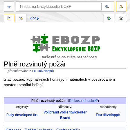
více
...vaše brána do světa bezpečnosti
Plně rozvinutý požár
(přesměrováno z
Feu développé
)
Skočit
Skočit
Stav požáru, kdy na všech hořlavých materiálech v posuzovaném
na
na
prostoru probíhá hoření.
navigaci
vyhledávání
Plně rozvinutý požár
- (
Diskuse k heslu
)
Anglicky:
Německy:
Francouzsky:
Vollbrand voll entwickelter
Fully developed fire
Feu développé
Brand