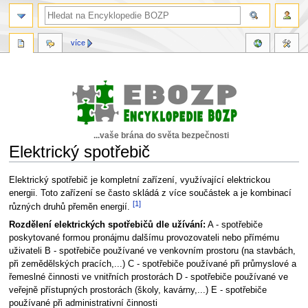
více
...vaše brána do světa bezpečnosti
Elektrický spotřebič
Skočit
Skočit
Elektrický spotřebič je kompletní zařízení, využívající elektrickou
na
na
energii. Toto zařízení se často skládá z více součástek a je kombinací
[1]
navigaci
vyhledávání
různých druhů přeměn energií.
Rozdělení elektrických spotřebičů dle užívání:
A - spotřebiče
poskytované formou pronájmu dalšímu provozovateli nebo přímému
uživateli B - spotřebiče používané ve venkovním prostoru (na stavbách,
při zemědělských pracích,...) C - spotřebiče používané při průmyslové a
řemeslné činnosti ve vnitřních prostorách D - spotřebiče používané ve
veřejně přístupných prostorách (školy, kavárny,...) E - spotřebiče
používané při administrativní činnosti