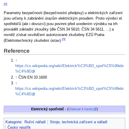
[2]
Parametry bezpečnosti (bezpečnostní předpisy) u elektrických zařízení
jsou určeny k zabránění úrazům elektrickým proudem. Proto výrobci el.
spotřebičů (ale i dovozci) jsou povinni před uvedením výrobku na trh
provádět základní zkoušky (dle ČSN 34 5610, ČSN 34 5611, …) a
rovněž získat osvědčení autorizované zkušebny EZÚ Praha
[3]
(Elektrotechnický zkušební ústav).
Reference
↑
https://cs.wikipedia.org/wiki/Elektrick%C3%BD_spot%C5%99ebi
%C4%8D
↑
ČSN EN 33 1600
↑
https://cs.wikipedia.org/wiki/Elektrick%C3%BD_spot%C5%99ebi
%C4%8D
Elektrický spotřebič
- (
Diskuse k heslu
)
Kategorie
:
Ruční nářadí
Stroje, technická zařízení a nářadí
Český rejstřík