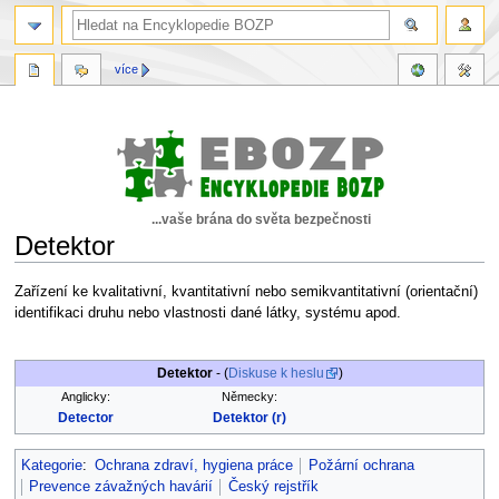
více
...vaše brána do světa bezpečnosti
Detektor
Skočit
Skočit
Zařízení ke kvalitativní, kvantitativní nebo semikvantitativní (orientační)
na
na
identifikaci druhu nebo vlastnosti dané látky, systému apod.
navigaci
vyhledávání
Detektor
- (
Diskuse k heslu
)
Anglicky:
Německy:
Detector
Detektor (r)
Kategorie
:
Ochrana zdraví, hygiena práce
Požární ochrana
Prevence závažných havárií
Český rejstřík