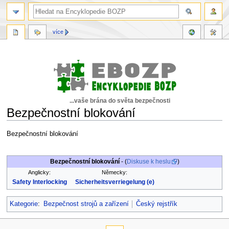
více
...vaše brána do světa bezpečnosti
Bezpečnostní blokování
Skočit
Skočit
Bezpečnostní blokování
na
na
navigaci
vyhledávání
Bezpečnostní blokování
- (
Diskuse k heslu
)
Anglicky:
Německy:
Safety Interlocking
Sicherheitsverriegelung (e)
Kategorie
:
Bezpečnost strojů a zařízení
Český rejstřík