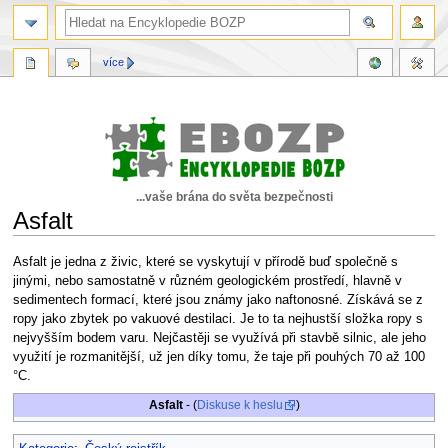
více
...vaše brána do světa bezpečnosti
Asfalt
Skočit
Skočit
Asfalt je jedna z živic, které se vyskytují v přírodě buď společně s
na
na
jinými, nebo samostatně v různém geologickém prostředí, hlavně v
navigaci
vyhledávání
sedimentech formací, které jsou známy jako naftonosné. Získává se z
ropy jako zbytek po vakuové destilaci. Je to ta nejhustší složka ropy s
nejvyšším bodem varu. Nejčastěji se využívá při stavbě silnic, ale jeho
využití je rozmanitější, už jen díky tomu, že taje při pouhých 70 až 100
°C.
Asfalt
- (
Diskuse k heslu
)