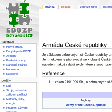
stránka
diskuse
zobrazit zdroj
historie
navigace
Armáda České republiky
Hlavní strana
Encyklopedie BOZP
Skočit
Skočit
Je základem ozbrojených sil České republiky a 
Aktuality
na
na
Jejím úkolem je připravovat se k obraně České r
Poslední změny
navigaci
vyhledávání
napadení, jakož i další úkoly, které stanoví prá
Náhodná stránka
Nápověda
Reference
Kategorie
portály
↑
zákon 219/1999 Sb., o ozbrojených sil
Lidé
Stroje, technická
zařízení a nářadí
Materiály, látky,
Anglicky:
energie
Army of the Czech Republic
Pracovní a životní
prostředí