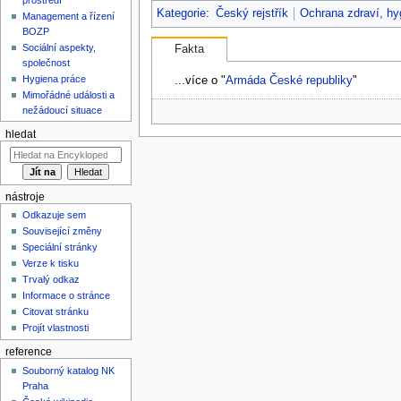
Kategorie
:
Český rejstřík
Ochrana zdraví, hy
Management a řízení
BOZP
Sociální aspekty,
Fakta
společnost
Hygiena práce
...více o "
Armáda České republiky
"
Mimořádné události a
nežádoucí situace
hledat
nástroje
Odkazuje sem
Související změny
Speciální stránky
Verze k tisku
Trvalý odkaz
Informace o stránce
Citovat stránku
Projít vlastnosti
reference
Souborný katalog NK
Praha