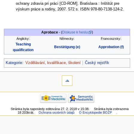
ochrany zdravia pri práci [CD-ROM]. Bratislava : Inštitút pre
výskum práce a rodiny, 2007. 572 s. ISBN 978-80-7138-124-2.
Aprobace
- (
Diskuse k heslu
)
Anglicky:
Německy:
Francouzsky:
Teaching
Bestätigung (e)
Approbation (f)
qualification
Kategorie
:
Vzdělávání, kvalifikace, školení
Český rejstřík
Stránka byla naposledy editována 27. 2. 2018 v 15:38.
Stránka byla zobrazena
18 203krát.
Ochrana osobních údajů
O Encyklopedie BOZP
.