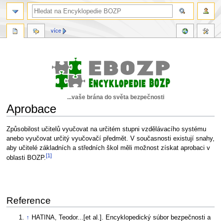
více
...vaše brána do světa bezpečnosti
Aprobace
Skočit
Skočit
Způsobilost učitelů vyučovat na určitém stupni vzdělávacího systému
na
na
anebo vyučovat určitý vyučovačí předmět. V současnosti existují snahy,
navigaci
vyhledávání
aby učitelé základních a středních škol měli možnost získat aprobaci v
[1]
oblasti BOZP.
Reference
↑
HATINA, Teodor...[et al.]. Encyklopedický súbor bezpečnosti a