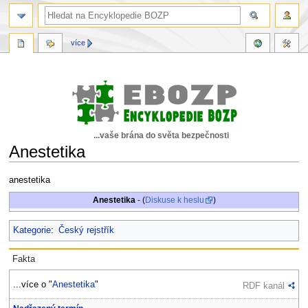
více
...vaše brána do světa bezpečnosti
Anestetika
Skočit
Skočit
anestetika
na
na
Anestetika
- (
Diskuse k heslu
)
navigaci
vyhledávání
Kategorie
:
Český rejstřík
Fakta
...více o "
Anestetika
"
RDF kanál