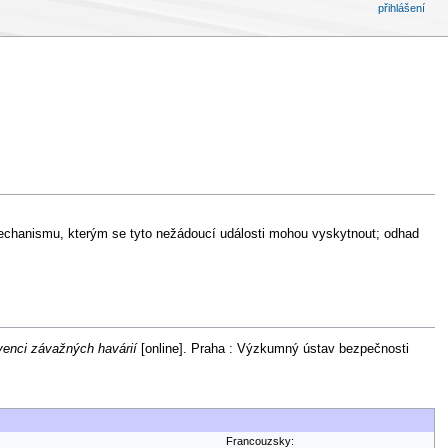
přihlášení
 mechanismu, kterým se tyto nežádoucí události mohou vyskytnout; odhad
venci závažných havárií
[online]. Praha : Výzkumný ústav bezpečnosti
.
Francouzsky: