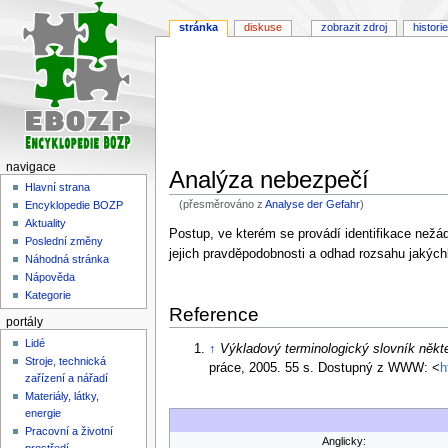
stránka
diskuse
zobrazit zdroj
historie
navigace
Analýza nebezpečí
Hlavní strana
(přesměrováno z
Analyse der Gefahr
)
Encyklopedie BOZP
Aktuality
Skočit
Skočit
Postup, ve kterém se provádí identifikace nežá
Poslední změny
na
na
jejich pravděpodobnosti a odhad rozsahu jakých
Náhodná stránka
navigaci
vyhledávání
Nápověda
Kategorie
Reference
portály
Lidé
↑
Výkladový terminologický slovník někt
Stroje, technická
práce, 2005. 55 s. Dostupný z WWW: <
h
zařízení a nářadí
Materiály, látky,
energie
Pracovní a životní
Anglicky:
prostředí