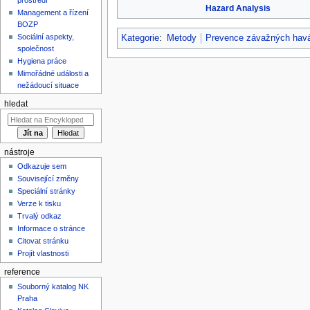
Hazard Analysis
Management a řízení
BOZP
Sociální aspekty,
Kategorie
:
Metody
Prevence závažných havá
společnost
Hygiena práce
Mimořádné události a
nežádoucí situace
hledat
nástroje
Odkazuje sem
Související změny
Speciální stránky
Verze k tisku
Trvalý odkaz
Informace o stránce
Citovat stránku
Projít vlastnosti
reference
Souborný katalog NK
Praha