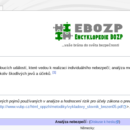
...vaše brána do světa bezpečnosti
doucích událostí, které vedou k realizaci individuálního nebezpečí; analýza
[1]
koliv škodlivých jevů a účinků.
erých pojmů používaných v analýze a hodnocení rizik pro účely zákona o pre
ttp://www.vubp.cz/html_oppzh/metodiky/vykladovy_slovnik_brezen05.pdf
>
Analýza nebezpečí
- (
Diskuse k heslu
)
Německy: