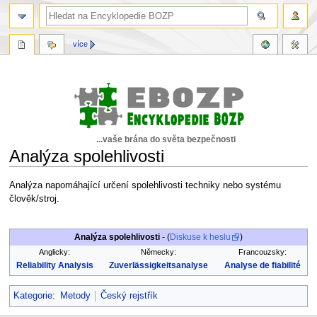
více
...vaše brána do světa bezpečnosti
Analýza spolehlivosti
Skočit
Skočit
Analýza napomáhající určení spolehlivosti techniky nebo systému
na
na
člověk/stroj.
navigaci
vyhledávání
Analýza spolehlivosti
- (
Diskuse k heslu
)
Anglicky:
Německy:
Francouzsky:
Reliability Analysis
Zuverlässigkeitsanalyse
Analyse de fiabilité
Kategorie
:
Metody
Český rejstřík