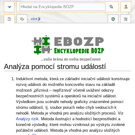
více
...vaše brána do světa bezpečnosti
Analýza pomocí stromu událostí
Skočit
Skočit
Induktivní metoda, která ze základní iniciační události konstruuje
na
na
rozvoj události do možného koncového stavu na základě
navigaci
vyhledávání
možnosti „příznivá – nepříznivá“ včetně uvážení odezvy
bezpečnostních systémů a operátorů na iniciační událost.
Výsledkem jsou scénáře nehody graficky znázorněné pomocí
stromu událostí, tj. soubor poruch nebo chyb vedoucích k
nehodě. Metoda je vhodná pro analýzu složitých procesů. Viz
Analýzy rizik
. Metoda ilustrující a hodnotící bezprostřední a
konečné výsledky, které mohou vzniknout po výskytu zvolené
počáteční události. Metoda je vhodná pro analýzu složitých