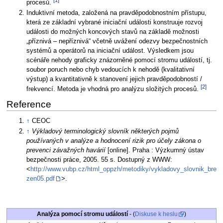
[1]
procesů.
Induktivní metoda, založená na pravděpodobnostním přístupu,
která ze základní vybrané iniciační události konstruuje rozvoj
události do možných koncových stavů na základě možnosti
„příznivá – nepříznivá“ včetně uvážení odezvy bezpečnostních
systémů a operátorů na iniciační událost. Výsledkem jsou
scénáře nehody graficky znázorněné pomocí stromu událostí, tj.
soubor poruch nebo chyb vedoucích k nehodě (kvalitativní
výstup) a kvantitativně k stanovení jejich pravděpodobností /
[2]
frekvencí. Metoda je vhodná pro analýzu složitých procesů.
Reference
↑
CEOC
↑
Výkladový terminologický slovník některých pojmů
používaných v analýze a hodnocení rizik pro účely zákona o
prevenci závažných havárií
[online]. Praha : Výzkumný ústav
bezpečnosti práce, 2005. 55 s. Dostupný z WWW:
<
http://www.vubp.cz/html_oppzh/metodiky/vykladovy_slovnik_bre
zen05.pdf
>.
Analýza pomocí stromu událostí
- (
Diskuse k heslu
)