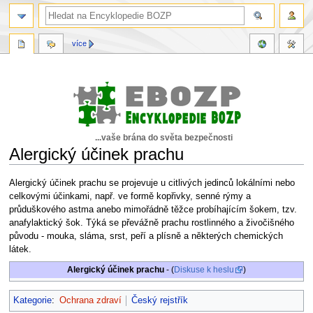
více
...vaše brána do světa bezpečnosti
Alergický účinek prachu
Skočit
Skočit
Alergický účinek prachu se projevuje u citlivých jedinců lokálními nebo
na
na
celkovými účinkami, např. ve formě kopřivky, senné rýmy a
navigaci
vyhledávání
průduškového astma anebo mimořádně těžce probíhajícím šokem, tzv.
anafylaktický šok. Týká se převážně prachu rostlinného a živočišného
původu - mouka, sláma, srst, peří a plísně a některých chemických
látek.
Alergický účinek prachu
- (
Diskuse k heslu
)
Kategorie
:
Ochrana zdraví
Český rejstřík