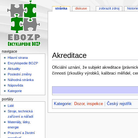
stránka
diskuse
zobrazit zdroj
historie
navigace
Akreditace
Hlavní strana
Encyklopedie BOZP
Skočit
Skočit
Oficiální uznání, že subjekt akreditace (právni
Aktuality
na
na
činnosti (zkoušky výrobků, kalibraci měřidel, ce
Poslední změny
navigaci
vyhledávání
Náhodná stránka
Nápověda
Kategorie
portály
Kategorie
:
Dozor, inspekce
Český rejstřík
Lidé
Stroje, technická
zařízení a nářadí
Materiály, látky,
energie
Pracovní a životní
prostředí