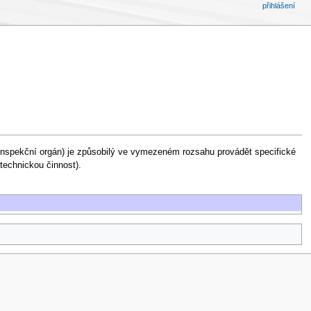
přihlášení
bo inspekční orgán) je způsobilý ve vymezeném rozsahu provádět specifické
 technickou činnost).