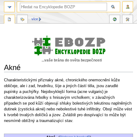
více
...vaše brána do světa bezpečnosti
Akné
Skočit
Skočit
Charakteristickými příznaky akné, chronického onemocnění kůže
na
na
obličeje, ale i zad, hrudníku, šíje a jiných částí těla, jsou zarudlé
navigaci
vyhledávání
pupínky a puchýřky. Nejobvyklejší forma (acne vulgaris) je
charakterizována hrbolky s hnisavým vrcholkem; v závažných
případech se pod kůží objevují shluky bolestivých tekutinou naplněných
dutinek (cystická akné) nebo nebolestivé tuhé infiltráty. Obojí může vést
k tvorbě trvalých dolíčků a jizev. Zvláště pro dospívající to může být
nesmírně obtížný a traumatizující stav.