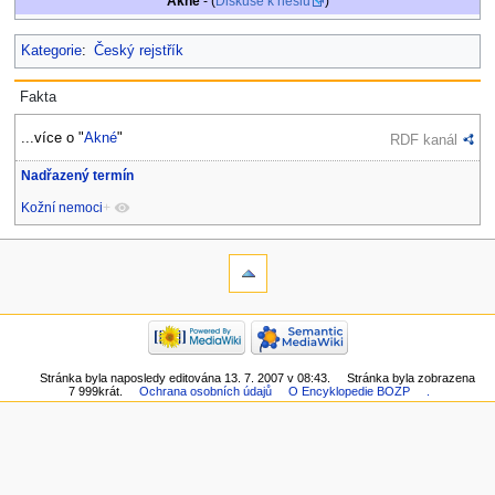
Akné
- (
Diskuse k heslu
)
Kategorie
:
Český rejstřík
Fakta
...více o "
Akné
"
RDF kanál
Nadřazený termín
Kožní nemoci
+
Stránka byla naposledy editována 13. 7. 2007 v 08:43.
Stránka byla zobrazena
7 999krát.
Ochrana osobních údajů
O Encyklopedie BOZP
.