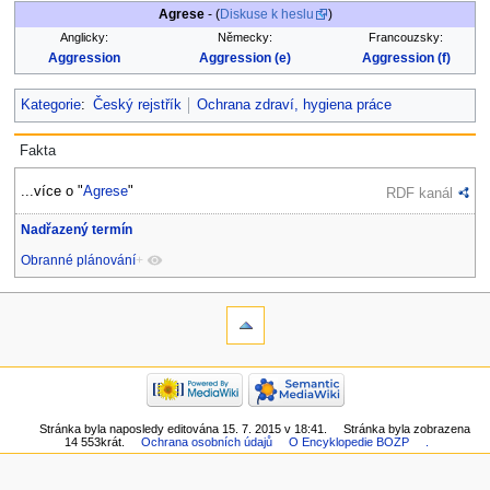
Agrese
- (
Diskuse k heslu
)
Anglicky:
Německy:
Francouzsky:
Aggression
Aggression (e)
Aggression (f)
Kategorie
:
Český rejstřík
Ochrana zdraví, hygiena práce
Fakta
...více o "
Agrese
"
RDF kanál
Nadřazený termín
Obranné plánování
+
Stránka byla naposledy editována 15. 7. 2015 v 18:41.
Stránka byla zobrazena
14 553krát.
Ochrana osobních údajů
O Encyklopedie BOZP
.