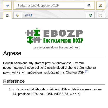
více
...vaše brána do světa bezpečnosti
Agrese
Skočit
Skočit
Použití ozbrojené síly státem proti svrchovanosti, územní
na
na
nedotknutelnosti nebo politické nezávislosti druhého státu nebo za
[1]
navigaci
vyhledávání
jakýmkoliv jiným způsobem neslučitelným s Chartou OSN.
Reference
↑
Rezoluce Valného shromáždění OSN o definici agrese ze dne
14. prosince 1974, dok. OSN A/RES/3314/XXIX