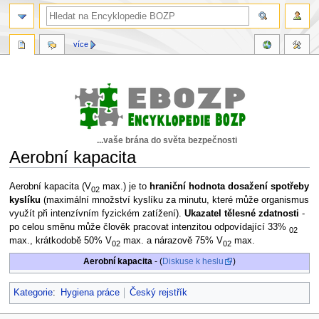
více
...vaše brána do světa bezpečnosti
Aerobní kapacita
Skočit
Skočit
Aerobní kapacita (V
max.) je to
hraniční hodnota dosažení spotřeby
02
na
na
kyslíku
(maximální množství kyslíku za minutu, které může organismus
navigaci
vyhledávání
využít při intenzívním fyzickém zatížení).
Ukazatel tělesné zdatnosti
-
po celou směnu může člověk pracovat intenzitou odpovídající 33%
02
max., krátkodobě 50% V
max. a nárazově 75% V
max.
02
02
Aerobní kapacita
- (
Diskuse k heslu
)
Kategorie
:
Hygiena práce
Český rejstřík