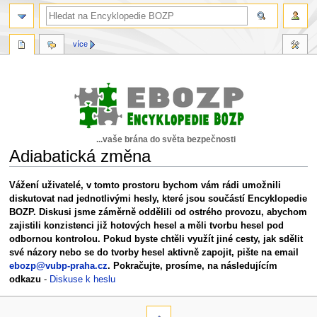
více
...vaše brána do světa bezpečnosti
Adiabatická změna
Skočit
Skočit
Vážení uživatelé, v tomto prostoru bychom vám rádi umožnili
na
na
diskutovat nad jednotlivými hesly, které jsou součástí Encyklopedie
navigaci
vyhledávání
BOZP. Diskusi jsme záměrně oddělili od ostrého provozu, abychom
zajistili konzistenci již hotových hesel a měli tvorbu hesel pod
odbornou kontrolou. Pokud byste chtěli využít jiné cesty, jak sdělit
své názory nebo se do tvorby hesel aktivně zapojit, pište na email
ebozp@vubp-praha.cz
. Pokračujte, prosíme, na následujícím
odkazu
-
Diskuse k heslu